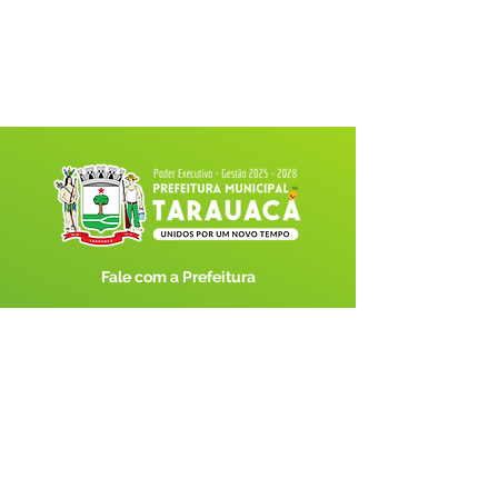
Fale com a Prefeitura
Whatsapp
SERVIÇO DE ATENDIMENTO AO 
CIDADÃO (SIC) E OUVIDORIA
Prefeitura de Tarauacá - Estado do 
Acre
CNPJ 
34.693.564/0001-79