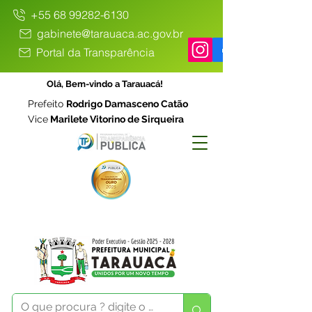
+55 68 99282-6130
gabinete@tarauaca.ac.gov.br
Portal da Transparência
Olá, Bem-vindo a Tarauacá!
Prefeito
Rodrigo Damasceno Catão
Vice
Marilete Vitorino de Sirqueira