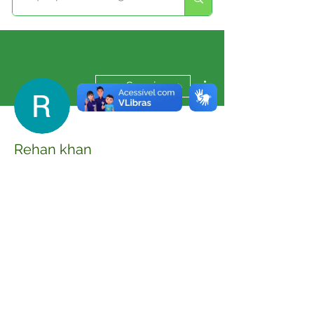
Mais ações
Seguir
Rehan khan