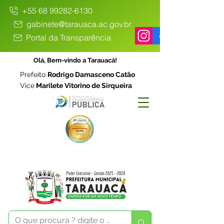
+55 68 99282-6130
gabinete@tarauaca.ac.gov.br
Portal da Transparência
Olá, Bem-vindo a Tarauacá!
Prefeito
Rodrigo Damasceno Catão
Vice
Marilete Vitorino de Sirqueira