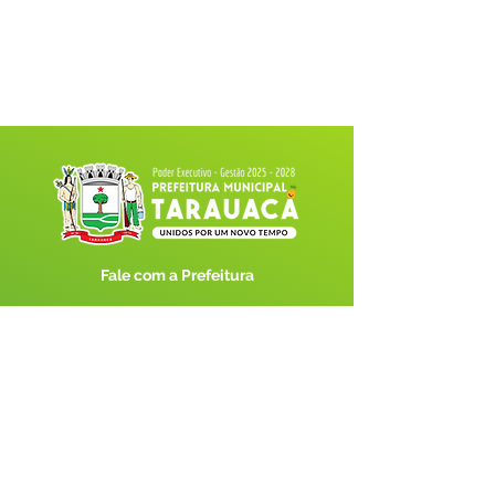
Fale com a Prefeitura
Whatsapp
SERVIÇO DE ATENDIMENTO AO 
CIDADÃO (SIC) E OUVIDORIA
Prefeitura de Tarauacá - Estado do 
Acre
CNPJ 
34.693.564/0001-79