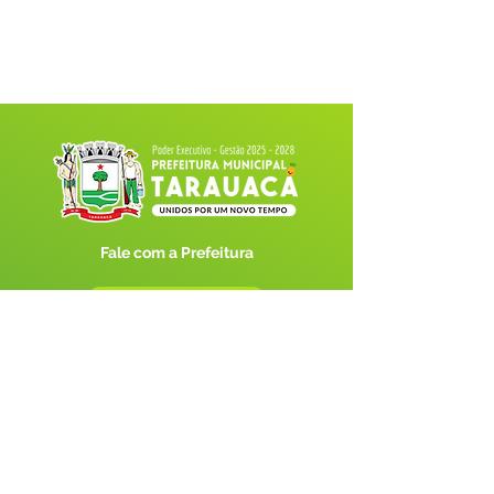
Fale com a Prefeitura
Whatsapp
SERVIÇO DE ATENDIMENTO AO 
CIDADÃO (SIC) E OUVIDORIA
Prefeitura de Tarauacá - Estado do 
Acre
CNPJ 
34.693.564/0001-79