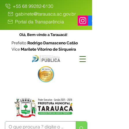
+55 68 99282-6130
gabinete@tarauaca.ac.gov.br
Portal da Transparência
Olá, Bem-vindo a Tarauacá!
Prefeito
Rodrigo Damasceno Catão
Vice
Marilete Vitorino de Sirqueira