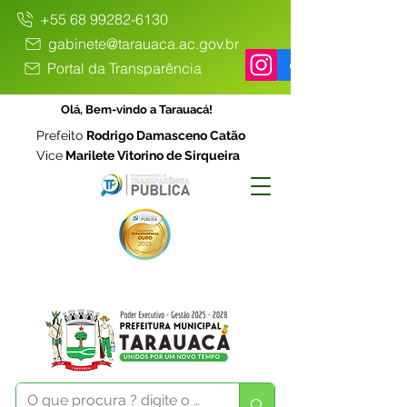
+55 68 99282-6130
gabinete@tarauaca.ac.gov.br
Portal da Transparência
Olá, Bem-vindo a Tarauacá!
Prefeito
Rodrigo Damasceno Catão
Vice
Marilete Vitorino de Sirqueira