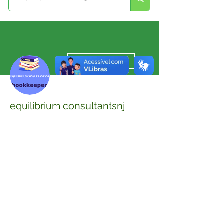
Mais ações
Seguir
equilibrium consultantsnj