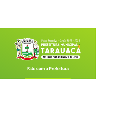
Fale com a Prefeitura
Whatsapp
SERVIÇO DE ATENDIMENTO AO 
CIDADÃO (SIC) E OUVIDORIA
Prefeitura de Tarauacá - Estado do 
Acre
CNPJ 
34.693.564/0001-79