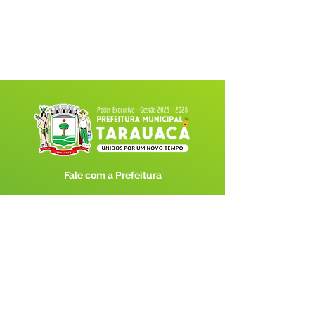
Fale com a Prefeitura
Whatsapp
SERVIÇO DE ATENDIMENTO AO 
CIDADÃO (SIC) E OUVIDORIA
Prefeitura de Tarauacá - Estado do 
Acre
CNPJ 
34.693.564/0001-79