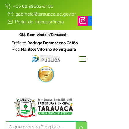
+55 68 99282-6130
gabinete@tarauaca.ac.gov.br
Portal da Transparência
Olá, Bem-vindo a Tarauacá!
Prefeito
Rodrigo Damasceno Catão
Vice
Marilete Vitorino de Sirqueira