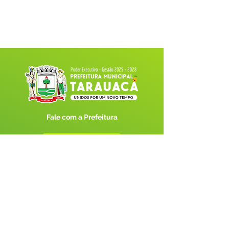
Fale com a Prefeitura
Whatsapp
SERVIÇO DE ATENDIMENTO AO 
CIDADÃO (SIC) E OUVIDORIA
Prefeitura de Tarauacá - Estado do 
Acre
CNPJ 
34.693.564/0001-79