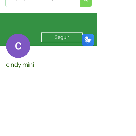
Mais ações
Seguir
cindy mini