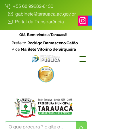
+55 68 99282-6130
gabinete@tarauaca.ac.gov.br
Portal da Transparência
Olá, Bem-vindo a Tarauacá!
Prefeito
Rodrigo Damasceno Catão
Vice
Marilete Vitorino de Sirqueira