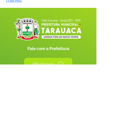
Fale com a Prefeitura
Whatsapp
SERVIÇO DE ATENDIMENTO AO 
CIDADÃO (SIC) E OUVIDORIA
Prefeitura de Tarauacá - Estado do 
Acre
CNPJ 
34.693.564/0001-79
💻Acesso online: 
SIC 
| 
Fale Conosco
 | 
Ouvidoria
| 
Portal de Transparência
 |
Mapa do Site