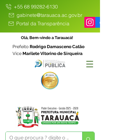
+55 68 99282-6130
gabinete@tarauaca.ac.gov.br
Portal da Transparência
Olá, Bem-vindo a Tarauacá!
Prefeito
Rodrigo Damasceno Catão
Vice
Marilete Vitorino de Sirqueira