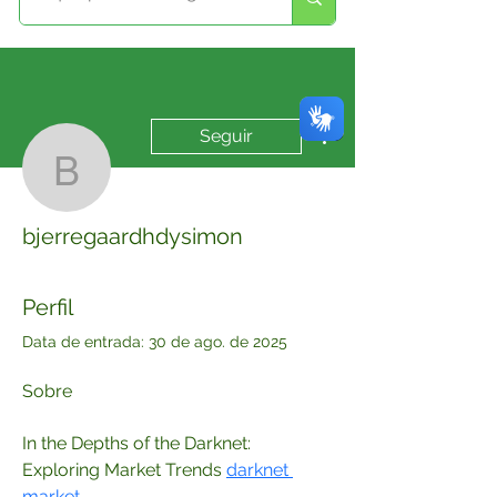
Mais ações
Seguir
bjerregaardhdysimon
bjerregaardhdysimon
Perfil
Data de entrada: 30 de ago. de 2025
Sobre
In the Depths of the Darknet: 
Exploring Market Trends 
darknet 
market