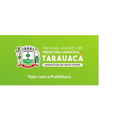
Fale com a Prefeitura
Whatsapp
SERVIÇO DE ATENDIMENTO AO 
CIDADÃO (SIC) E OUVIDORIA
Prefeitura de Tarauacá - Estado do 
Acre
CNPJ 
34.693.564/0001-79