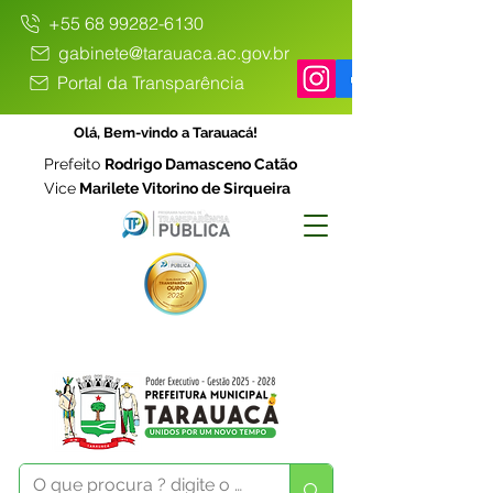
+55 68 99282-6130
gabinete@tarauaca.ac.gov.br
Portal da Transparência
Olá, Bem-vindo a Tarauacá!
Prefeito
Rodrigo Damasceno Catão
Vice
Marilete Vitorino de Sirqueira