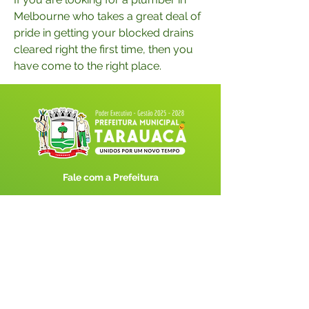
Melbourne who takes a great deal of 
pride in getting your blocked drains 
cleared right the first time, then you 
have come to the right place.
Fale com a Prefeitura
Whatsapp
SERVIÇO DE ATENDIMENTO AO 
CIDADÃO (SIC) E OUVIDORIA
Prefeitura de Tarauacá - Estado do 
Acre
CNPJ 
34.693.564/0001-79