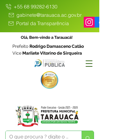
+55 68 99282-6130
gabinete@tarauaca.ac.gov.br
Portal da Transparência
Olá, Bem-vindo a Tarauacá!
Prefeito
Rodrigo Damasceno Catão
Vice
Marilete Vitorino de Sirqueira