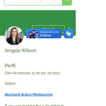
Mais ações
Seguir
Angela Wilson
Perfil
Data de entrada: 15 de set. de 2023
Sobre
blocked drains Melbourne
If you are looking for a plumber in 