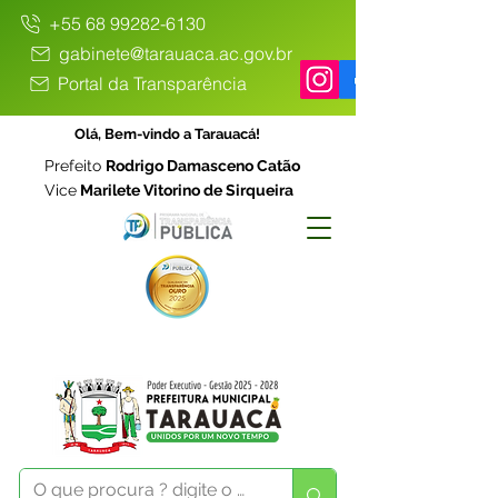
+55 68 99282-6130
gabinete@tarauaca.ac.gov.br
Portal da Transparência
Olá, Bem-vindo a Tarauacá!
Prefeito
Rodrigo Damasceno Catão
Vice
Marilete Vitorino de Sirqueira