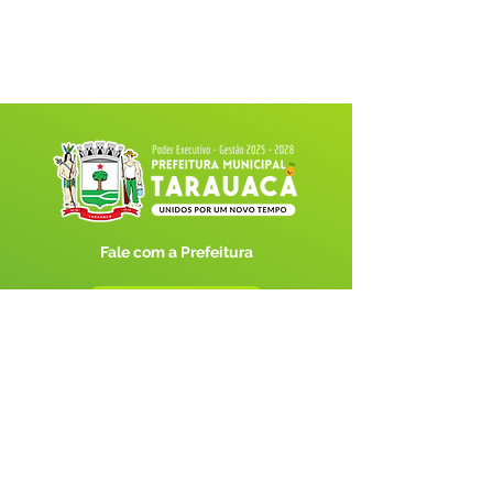
Fale com a Prefeitura
Whatsapp
SERVIÇO DE ATENDIMENTO AO 
CIDADÃO (SIC) E OUVIDORIA
Prefeitura de Tarauacá - Estado do 
Acre
CNPJ 
34.693.564/0001-79