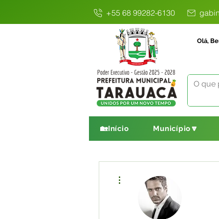
+55 68 99282-6130
gabin
Olá, Be
🏡Início
Município🔽
Mais ações