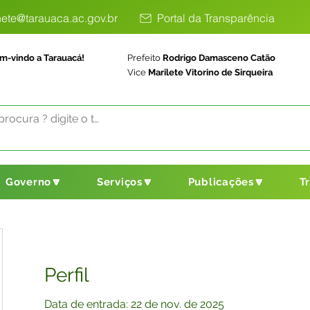
ete@tarauaca.ac.gov.br
Portal da Transparência
m-vindo a Tarauacá!
Prefeito
Rodrigo Damasceno Catão
Vice
Marilete Vitorino de Sirqueira
Governo🔽
Serviços🔽
Publicações🔽
T
Perfil
Data de entrada: 22 de nov. de 2025