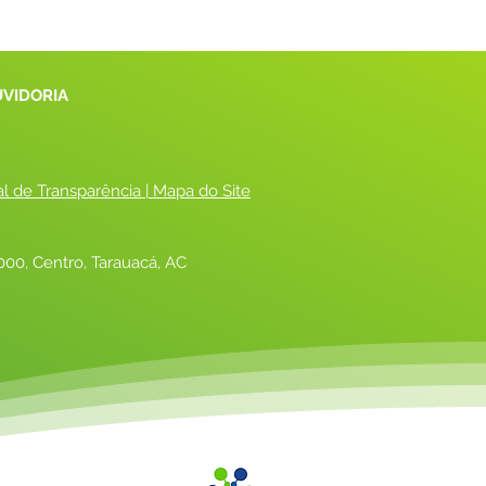
UVIDORIA
al de Transparência
 |
 Mapa do Site
00, Centro, Tarauacá, AC