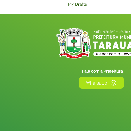
My Drafts
My Subscriptions
Events
Licitações_Nova
Fale com a Prefeitura
Whatsapp