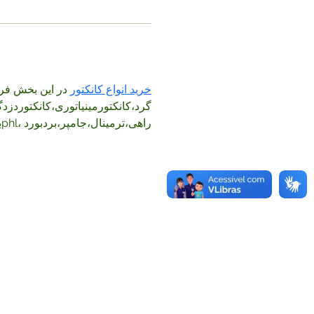
خرید انواع کانکتور
در این بخش فرو 
گرد،کانکتورمینیاتوری،کانکتوردزد 
راهی،ترمینال،جامپر،بردبورد ،phlبا قیمت مناسب و ارسال رایگان به تمام نقاط کشور