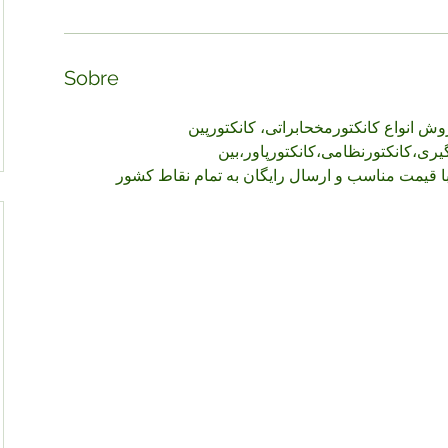
Sobre
 ش انواع کانکتورمخحابراتی، کانکتورپین
گیری،کانکتورنظامی،کانکتورپاور،بین