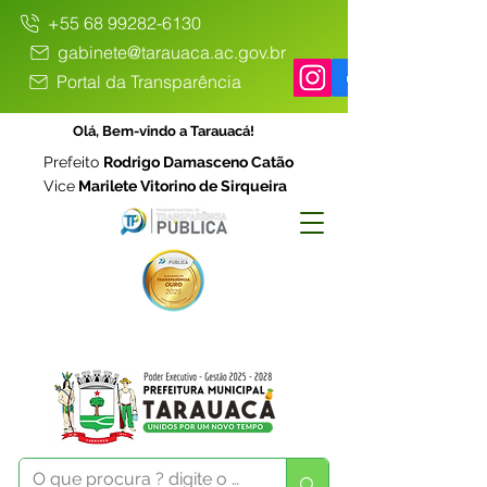
+55 68 99282-6130
gabinete@tarauaca.ac.gov.br
Portal da Transparência
Olá, Bem-vindo a Tarauacá!
Prefeito
Rodrigo Damasceno Catão
Vice
Marilete Vitorino de Sirqueira