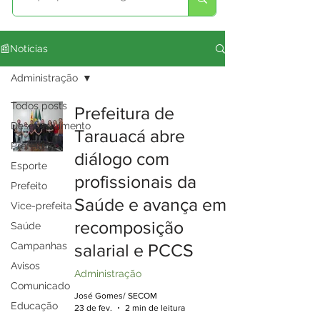
📰Notícias
Administração
Todos posts
Prefeitura de
Desenvolvimento
Tarauacá abre
Prefeitura
diálogo com
Esporte
profissionais da
Prefeito
Saúde e avança em
Vice-prefeita
recomposição
Saúde
Campanhas
salarial e PCCS
Avisos
Administração
Comunicado
José Gomes/ SECOM
Educação
23 de fev.
2 min de leitura