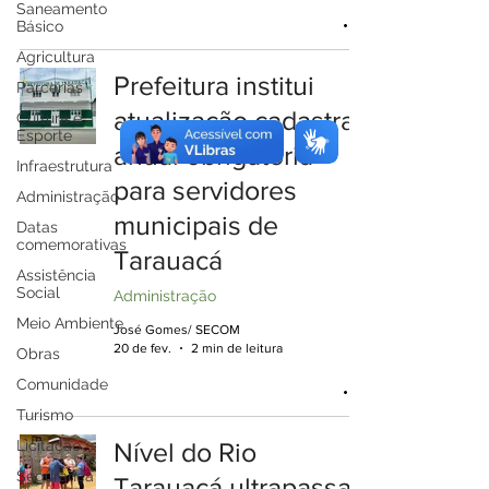
Saneamento
Básico
Agricultura
Prefeitura institui
Parcerias
atualização cadastral
Cultura e
Esporte
anual obrigatória
Infraestrutura
para servidores
Administração
municipais de
Datas
comemorativas
Tarauacá
Assistência
Social
Administração
Meio Ambiente
José Gomes/ SECOM
20 de fev.
2 min de leitura
Obras
Comunidade
Turismo
Licitação
Nível do Rio
Segurança
Tarauacá ultrapassa