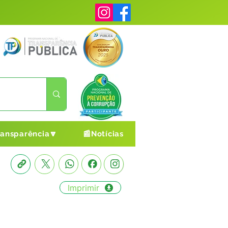
ransparência🔽
📰Notícias
Imprimir