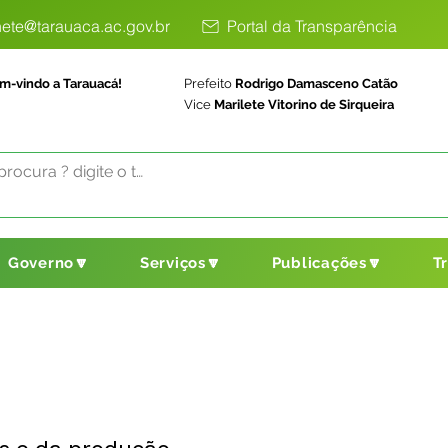
ete@tarauaca.ac.gov.br
Portal da Transparência
m-vindo a Tarauacá!
Prefeito
Rodrigo Damasceno Catão
Vice
Marilete Vitorino de Sirqueira
Governo🔽
Serviços🔽
Publicações🔽
T