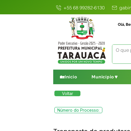
+55 68 99282-6130
gabin
Olá, Be
🏡Início
Município🔽
Voltar
Número do Processo: