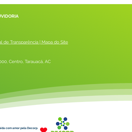
UVIDORIA
al de Transparência
 |
 Mapa do Site
00, Centro, Tarauacá, AC
uída com amor pela Decorp.