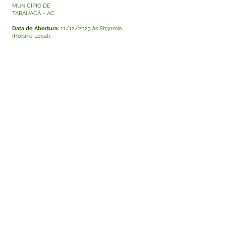
MUNICÍPIO DE
TARAUACÁ – AC.
Data de Abertura:
11/12/2023 às 8h30min
(Horário Local).
Retirada:
10/11/2023, e-
mail:
setordelicitacoestk2@gmail.com
,
no Endereço Eletrônico:
http://app.tce.ac.gov.br/portaldaslicitacoes/
(site do Tribunal de Contas do Estado – TCE/AC -
LICON) e
no site da Prefeitura Municipal de Tarauacá/Ac -
https://www.tarauaca.ac.gov.br/licitacoes.
Data da Assinatura: Tarauacá – Acre 07/11/2023.
Assina: Carla Maria Maia Veras / Presidente -CPL
Visualizar
Este texto não substitui o publicado no Diário Oficial,
mas facilita a pesquisa para localizar a publicação
oficial.