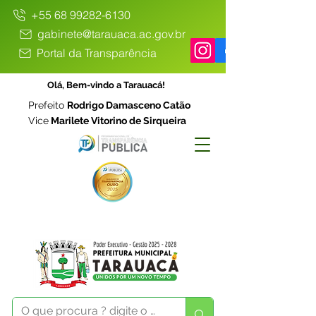
+55 68 99282-6130
gabinete@tarauaca.ac.gov.br
Portal da Transparência
Olá, Bem-vindo a Tarauacá!
Prefeito
Rodrigo Damasceno Catão
Vice
Marilete Vitorino de Sirqueira