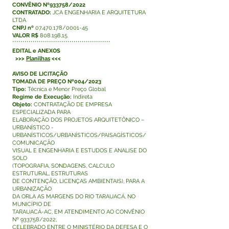
CONVÊNIO Nº933758/2022
CONTRATADO:
JCA ENGENHARIA E ARQUITETURA
LTDA
CNPJ nº
07.470.178/0001-45
VALOR R$
808.198,15
************************************************
EDITAL e ANEXOS
>>>
Planilhas
<<<
AVISO DE LICITAÇÃO
TOMADA DE PREÇO Nº004/2023
Tipo:
Técnica e Menor Preço Global
Regime de Execução:
Indireta
Objeto:
CONTRATAÇÃO DE EMPRESA
ESPECIALIZADA PARA
ELABORAÇÃO DOS PROJETOS ARQUITETÔNICO –
URBANÍSTICO -
URBANÍSTICOS/URBANÍSTICOS/PAISAGÍSTICOS/
COMUNICAÇÃO
VISUAL E ENGENHARIA E ESTUDOS E ANALISE DO
SOLO
(TOPOGRAFIA, SONDAGENS, CALCULO
ESTRUTURAL, ESTRUTURAS
DE CONTENÇÃO, LICENÇAS AMBIENTAIS), PARA A
URBANIZAÇÃO
DA ORLA AS MARGENS DO RIO TARAUACÁ, NO
MUNICÍPIO DE
TARAUACÁ-AC, EM ATENDIMENTO AO CONVÊNIO
Nº 933758/2022,
CELEBRADO ENTRE O MINISTÉRIO DA DEFESA E O