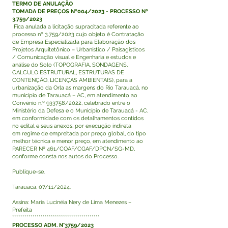
TERMO DE ANULAÇÃO
TOMADA DE PREÇOS Nº004/2023 - PROCESSO Nº
3.759/2023
Fica anulada a licitação supracitada referente ao
processo nº 3.759/2023 cujo objeto é Contratação
de Empresa Especializada para Elaboração dos
Projetos Arquitetônico – Urbanístico / Paisagísticos
/ Comunicação visual e Engenharia e estudos e
análise do Solo (TOPOGRAFIA, SONDAGENS,
CALCULO ESTRUTURAL, ESTRUTURAS DE
CONTENÇÃO, LICENÇAS AMBIENTAIS), para a
urbanização da Orla as margens do Rio Tarauacá, no
município de Tarauacá – AC, em atendimento ao
Convênio n.º 933758/2022, celebrado entre o
Ministério da Defesa e o Município de Tarauacá - AC,
em conformidade com os detalhamentos contidos
no edital e seus anexos, por execução indireta
em regime de empreitada por preço global, do tipo
melhor técnica e menor preço, em atendimento ao
PARECER Nº 461/COAF/CGAF/DPCN/SG-MD,
conforme consta nos autos do Processo.
Publique-se.
Tarauacá, 07/11/2024.
Assina: Maria Lucinéia Nery de Lima Menezes –
Prefeita
*******************************************
PROCESSO ADM. N°3759/2023