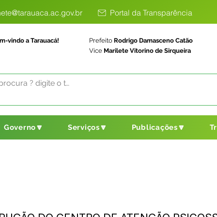
ete@tarauaca.ac.gov.br
Portal da Transparência
m-vindo a Tarauacá!
Prefeito
Rodrigo Damasceno Catão
Vice
Marilete Vitorino de Sirqueira
Governo🔽
Serviços🔽
Publicações🔽
T