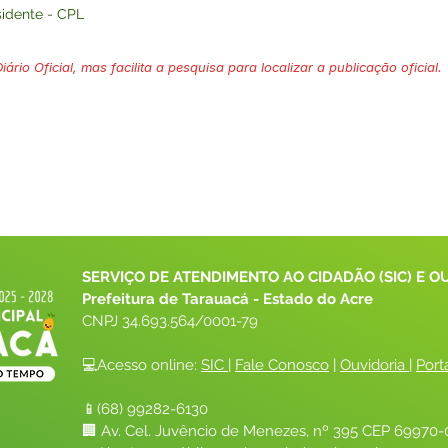
sidente - CPL
ário Oficial, mas facilita a pesquisa para localizar a publicação oficial.
SERVIÇO DE ATENDIMENTO AO CIDADÃO (SIC) E O
Prefeitura de Tarauacá - Estado do Acre
CNPJ 
34.693.564/0001-79
💻Acesso online: 
SIC 
| 
Fale Conosco
 | 
Ouvidoria
| 
Port
📱(68) 99282-6130 
🏢 Av. Cel. Juvêncio de Menezes, nº 395 CEP 69970-0