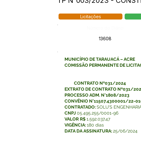
TP N°003/2023 - CONS
Licitações
Número do Diário:
13608
MUNICÍPIO DE TARAUACÁ – ACRE
COMISSÃO PERMANENTE DE LICIT
CONTRATO Nº031/2024
EXTRATO DE CONTRATO Nº031/20
PROCESSO ADM. N°1808/2023
CONVÊNIO N°11507.4300001/22-0
CONTRATADO:
SOLU’S ENGENHARIA
CNPJ
05.495.255/0001-96
VALOR
R$
1.592.037,47
VIGÊNCIA:
180 dias
DATA DA ASSINATURA:
25/06/2024