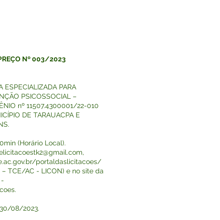
 PREÇO Nº 003/2023
A ESPECIALIZADA PARA
ÇÃO PSICOSSOCIAL –
IO nº 11507.4300001/22-010
CÍPIO DE TARAUACPA E
NS.
min (Horário Local).
elicitacoestk2@gmail.com
,
e.ac.gov.br/portaldaslicitacoes/
o – TCE/AC - LICON) e no site da
 -
acoes.
e 30/08/2023.