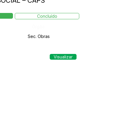
OCIAL – CAPS
Concluído
Órgão:
Sec. Obras
Visualizar