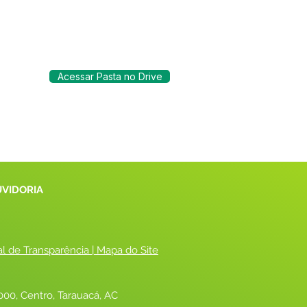
Acessar Pasta no Drive
UVIDORIA
al de Transparência
 |
 Mapa do Site
00, Centro, Tarauacá, AC