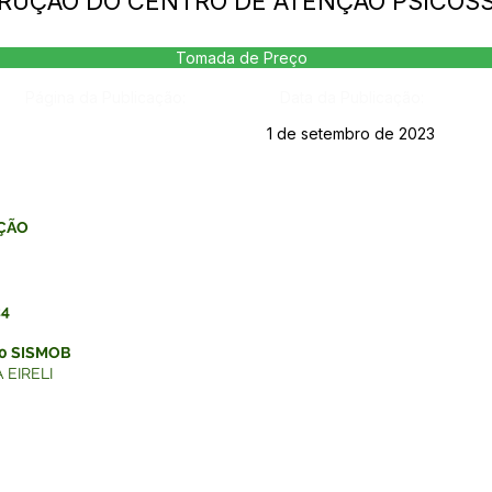
TRUÇÃO DO CENTRO DE ATENÇÃO PSICOSS
Tomada de Preço
Página da Publicação:
Data da Publicação:
1 de setembro de 2023
AÇÃO
24
10 SISMOB
 EIRELI