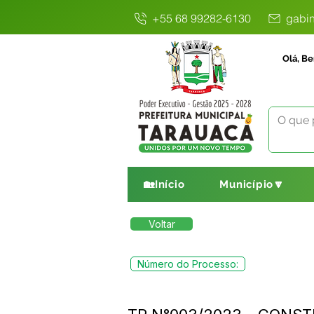
+55 68 99282-6130
gabin
Olá, Be
🏡Início
Município🔽
Voltar
Número do Processo: