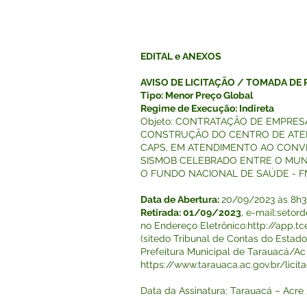
EDITAL e ANEXOS
AVISO DE LICITAÇÃO / TOMADA DE
Tipo: Menor Preço Global
Regime de Execução: Indireta
Objeto: CONTRATAÇÃO DE EMPRES
CONSTRUÇÃO DO CENTRO DE ATEN
CAPS, EM ATENDIMENTO AO CONVÊN
SISMOB CELEBRADO ENTRE O MUNI
O FUNDO NACIONAL DE SAÚDE - F
Data de Abertura:
20/09/2023 às 8h30
Retirada: 01/09/2023
, e-mail:
setord
no Endereço Eletrônico:
http://app.tc
(sitedo Tribunal de Contas do Estad
Prefeitura Municipal de Tarauacá/Ac
https://www.tarauaca.ac.gov.br/licit
Data da Assinatura: Tarauacá – Acr