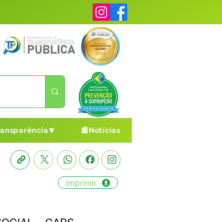
ransparência🔽
📰Notícias
Imprimir