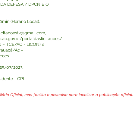
DA DEFESA / DPCN E O
0min (Horário Local).
licitacoestk@gmail.com
,
e.ac.gov.br/portaldaslicitacoes/
do – TCE/AC - LICON) e
arauacá/Ac -
acoes.
 25/07/2023.
sidente - CPL
ário Oficial, mas facilita a pesquisa para localizar a publicação oficial.