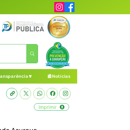
ransparência🔽
📰Notícias
Imprimir