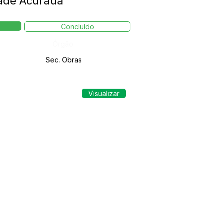
ade Acuraua
Concluído
Órgão:
Sec. Obras
Visualizar