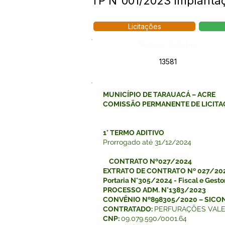
TP N°001/2023 Implanta
Licitações
Número do Diário:
13581
MUNICÍPIO DE TARAUACÁ – ACRE
COMISSÃO PERMANENTE DE LICIT
1° TERMO ADITIVO
Prorrogado até 31/12/2024
CONTRATO Nº027/2024
EXTRATO DE CONTRATO Nº 027/20
Portaria N°305/2024 - Fiscal e Gest
PROCESSO ADM. N°1383/2023
CONVÊNIO Nº898305/2020 – SICO
CONTRATADO:
PERFURAÇÕES VALE
CNP:
09.079.590/0001.64