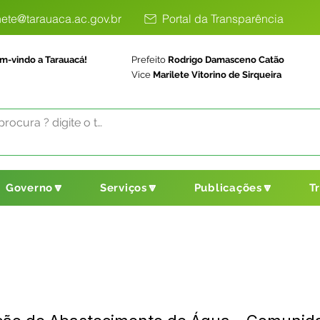
ete@tarauaca.ac.gov.br
Portal da Transparência
m-vindo a Tarauacá!
Prefeito
Rodrigo Damasceno Catão
Vice
Marilete Vitorino de Sirqueira
Governo🔽
Serviços🔽
Publicações🔽
T