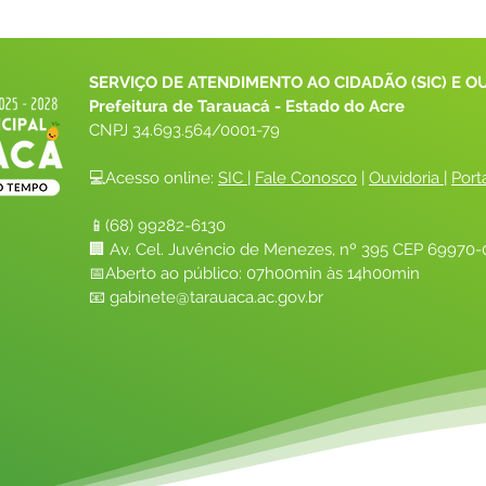
SERVIÇO DE ATENDIMENTO AO CIDADÃO (SIC) E O
Prefeitura de Tarauacá - Estado do Acre
CNPJ 
34.693.564/0001-79
💻Acesso online: 
SIC 
| 
Fale Conosco
 | 
Ouvidoria
| 
Port
📱(68) 99282-6130 
🏢 Av. Cel. Juvêncio de Menezes, nº 395 CEP 69970-0
📅Aberto ao público: 07h00min às 14h00min
📧 
gabinete@tarauaca.ac.gov.br