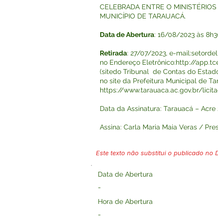
CELEBRADA ENTRE O MINISTÉRIOS 
MUNICÍPIO DE TARAUACÁ.
Data de Abertura
: 16/08/2023 às 8h3
Retirada
: 27/07/2023, e-mail:
setorde
no Endereço Eletrônico:
http://app.tc
(sitedo Tribunal de Contas do Esta
no site da Prefeitura Municipal de T
https://www.tarauaca.ac.gov.br/licit
Data da Assinatura: Tarauacá – Acre
Assina: Carla Maria Maia Veras / Pre
Este texto não substitui o publicado no Di
Data de Abertura
-
Hora de Abertura
-