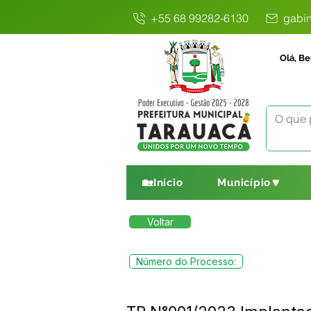
+55 68 99282-6130
gabin
Olá, Be
🏡Início
Município🔽
Voltar
Número do Processo: