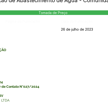
ção de Abastecimento de Água - Comunid
Tomada de Preço
Página da Publicação:
Data da Publicação:
26 de julho de 2023
AÇÃO
24
or de Contato N°027/2024
NV
 LTDA