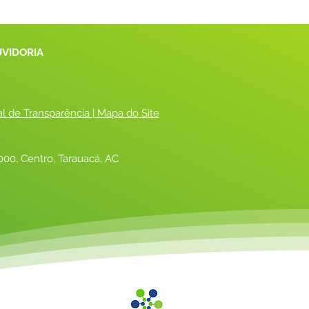
UVIDORIA
al de Transparência
 |
 Mapa do Site
00, Centro, Tarauacá, AC