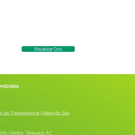
Visualizar Doc
UVIDORIA
al de Transparência
 |
 Mapa do Site
00, Centro, Tarauacá, AC