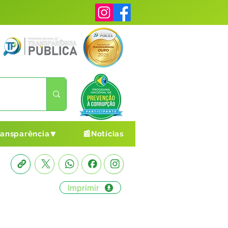
ransparência🔽
📰Notícias
Imprimir