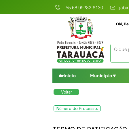
+55 68 99282-6130
gabin
Olá, Be
🏡Início
Município🔽
Voltar
Número do Processo: