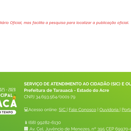
ário Oficial, mas facilita a pesquisa para localizar a publicação oficial.
SERVIÇO DE ATENDIMENTO AO CIDADÃO (SIC) E O
Prefeitura de Tarauacá - Estado do Acre
CNPJ 
34.693.564/0001-79
💻Acesso online: 
SIC 
| 
Fale Conosco
 | 
Ouvidoria
| 
Port
📱(68) 99282-6130 
🏢 Av. Cel. Juvêncio de Menezes, nº 395 CEP 69970-0