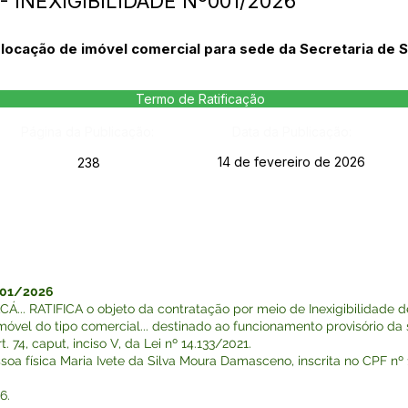
 INEXIGIBILIDADE Nº001/2026
a locação de imóvel comercial para sede da Secretaria de 
Termo de Ratificação
Página da Publicação:
Data da Publicação:
14 de fevereiro de 2026
238
001/2026
. RATIFICA o objeto da contratação por meio de Inexigibilidade de
imóvel do tipo comercial... destinado ao funcionamento provisório da
 74, caput, inciso V, da Lei nº 14.133/2021.
soa física Maria Ivete da Silva Moura Damasceno, inscrita no CPF nº 
6.