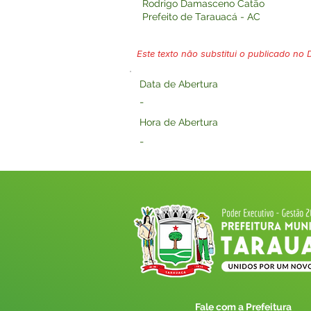
Rodrigo Damasceno Catão
Prefeito de Tarauacá - AC
Este texto não substitui o publicado no Di
Data de Abertura
-
Hora de Abertura
-
Fale com a Prefeitura