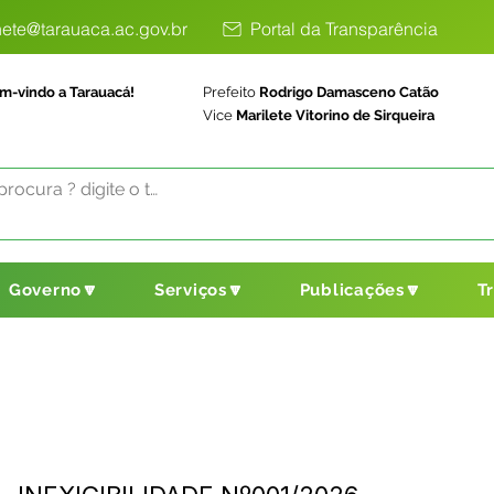
ete@tarauaca.ac.gov.br
Portal da Transparência
m-vindo a Tarauacá!
Prefeito
Rodrigo Damasceno Catão
Vice
Marilete Vitorino de Sirqueira
Governo🔽
Serviços🔽
Publicações🔽
T