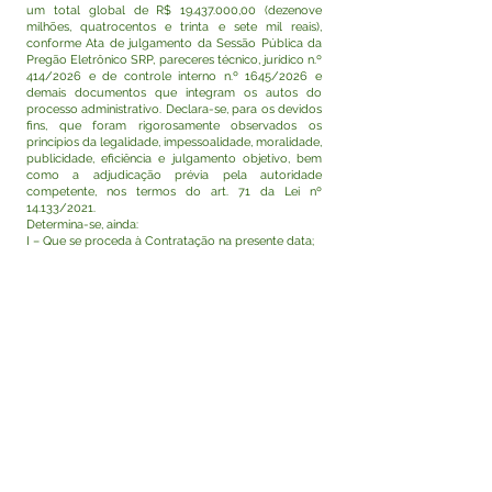
um total global de R$
19.437.000
,00 (dezenove
milhões, quatrocentos e trinta e sete mil reais),
conforme Ata de julgamento da Sessão Pública da
Pregão Eletrônico SRP, pareceres técnico, jurídico n.º
414/2026 e de controle interno n.º 1645/2026 e
demais documentos que integram os autos do
processo administrativo. Declara-se, para os devidos
fins, que foram rigorosamente observados os
princípios da legalidade, impessoalidade, moralidade,
publicidade, eficiência e julgamento objetivo, bem
como a adjudicação prévia pela autoridade
competente, nos termos do art. 71 da Lei nº
14.133/2021.
Determina-se, ainda:
I – Que se proceda à Contratação na presente data;
II – Que se promova a publicação deste termo nos
meios oficiais.
Tarauacá/AC, 25 de junho de 2026.
RODRIGO DAMASCENO CATÃO
Prefeito Municipal
Visualizar
Este texto não substitui o publicado no Diário Oficial,
mas facilita a pesquisa para localizar a publicação
oficial.