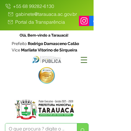
+55 68 99282-6130
gabinete@tarauaca.ac.gov.br
Portal da Transparência
Olá, Bem-vindo a Tarauacá!
Prefeito
Rodrigo Damasceno Catão
Vice
Marilete Vitorino de Sirqueira