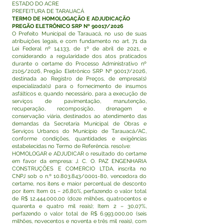
ESTADO DO ACRE
PREFEITURA DE TARAUACÁ
TERMO DE HOMOLOGAÇÃO E ADJUDICAÇÃO
PREGÃO ELETRÔNICO SRP Nº 90017/2026
O Prefeito Municipal de Tarauacá, no uso de suas
atribuições legais, e com fundamento no art. 71 da
Lei Federal nº 14.133, de 1º de abril de 2021, e
considerando a regularidade dos atos praticados
durante o certame do Processo Administrativo nº
2105/2026, Pregão Eletrônico SRP Nº 90017/2026,
destinada ao Registro de Preços, de empresa(s)
especializada(s) para o fornecimento de insumos
asfálticos e, quando necessário, para a execução de
serviços de pavimentação, manutenção,
recuperação, recomposição, drenagem e
conservação viária, destinados ao atendimento das
demandas da Secretaria Municipal de Obras e
Serviços Urbanos do Município de Tarauacá/AC,
conforme condições, quantidades e exigências
estabelecidas no Termo de Referência. resolve:
HOMOLOGAR e ADJUDICAR o resultado do certame
em favor da empresa: J. C. O. PAZ ENGENHARIA
CONSTRUÇÕES E COMERCIO LTDA, inscrita no
CNPJ sob o n.º
10.803.843
/0001-80, vencedora do
certame, nos itens e maior percentual de desconto
por item: Item 01 – 26,80%, perfazendo o valor total
de R$
12.444.000
,00 (doze milhões, quatrocentos e
quarenta e quatro mil reais); Item 2 – 30,07%,
perfazendo o valor total de R$
6.993.000
,00 (seis
milhões, novecentos e noventa e três mil reais), com