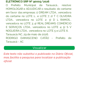
ELETRÔNICO SRP Nº 90005/2026
O Prefeito Municipal de Tarauacá... resolve:
HOMOLOGAR e ADJUDICAR o resultado do certame
em favor das empresas: 1) DREAM LTDA... vencedora
do certame no LOTE 1... e LOTE 7; 2) T C OLIVEIRA
LTDA... vencedora no LOTE 2; 3) D L RAMOS...
vencedora no LOTE 3; 4) REAL DREAMS COMÉRCIO
E SERVIÇOS LTDA... vencedora no LOTE 4; 5) S V
NOGUEIRA LTDA... vencedora no LOTE 5 e LOTE 6.
Tarauacá/AC, 29 de maio de 2026.
RODRIGO DAMASCENO CATÃO - Prefeito de
Tarauacá - AC
Visualizar
Este texto não substitui o publicado no Diário Oficial,
mas facilita a pesquisa para localizar a publicação
oficial.
Fale com a Prefeitura