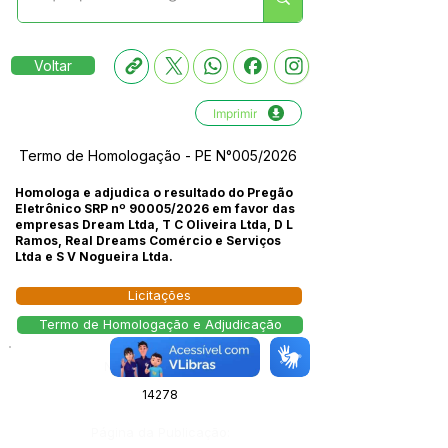
Voltar
Imprimir
Termo de Homologação - PE N°005/2026
Homologa e adjudica o resultado do Pregão
Eletrônico SRP nº 90005/2026 em favor das
empresas Dream Ltda, T C Oliveira Ltda, D L
Ramos, Real Dreams Comércio e Serviços
Ltda e S V Nogueira Ltda.
Licitações
Termo de Homologação e Adjudicação
Número do Diário:
14278
Página da Publicação: