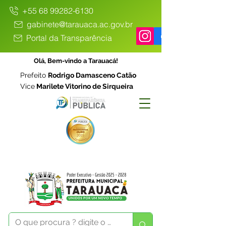
+55 68 99282-6130
gabinete@tarauaca.ac.gov.br
Portal da Transparência
Olá, Bem-vindo a Tarauacá!
Prefeito
Rodrigo Damasceno Catão
Vice
Marilete Vitorino de Sirqueira