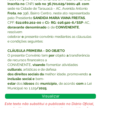
Inscrita no
CNPJ
sob no
36.701.029
/0001-48
,
com
sede na Cidade de Tarauacá - AC, Avenida Antonio
Frota
,
no
396, Bairro Centro, neste ato representada
pelo Presidente
SANDIDA MARIA VIANA FREITAS
,
CPF:
622.080.202-00
e
Cl- RG:
026.920-6
/SSP
-AC,
doravante denominado
o de
CONVENENTE
,
resolvem
celebrar
o
presente convênio mediantes as cláusulas
e condições seguintes:
CLÁUSULA PRIMEIRA - DO OBJETO
O presente Convênio tem
por
objeto
a
transferência
de recursos financeiros a
CONVENENTE,
visando
fomentar atividades
culturais
, artísticas e de defesa
dos direitos sociais da
melhor idade, promovendo
a
inclusão social e
bem-
estar
dos
idosos
do
município,
de acordo
com
a Lei
Municipal no 1.129
/2025
.
Visualizar
Este texto não substitui o publicado no Diário Oficial,
mas facilita a pesquisa para localizar a publicação
oficial.