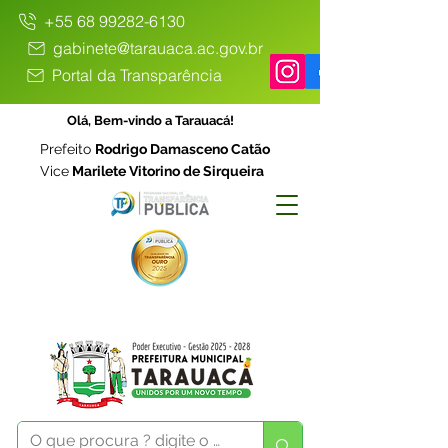
+55 68 99282-6130
gabinete@tarauaca.ac.gov.br
Portal da Transparência
Olá, Bem-vindo a Tarauacá!
Prefeito
Rodrigo Damasceno Catão
Vice
Marilete Vitorino de Sirqueira