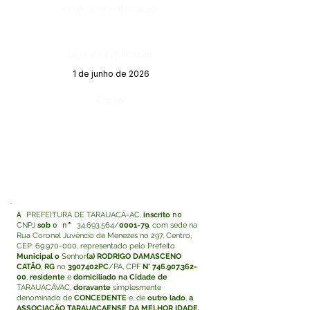
Página da Publicação:
Data da Publicação:
1 de junho de 2026
Órgão:
A
PREFEITURA DE TARAUACÁ-AC,
inscrito
no
CNPJ
sob
o n°
34.693.564
/
0001-79
, com sede na
Rua Coronel Juvêncio de Menezes no 297, Centro,
CEP:
69.970-000
, representado pelo Prefeito
Municipal o
Senhor
(a) RODRIGO DAMASCENO
CATÃO
,
RG
no
3907402PC
/PA, CPF
N°
746.907.362-
00
,
residente
e
domiciliado na Cidade de
TARAUACÁVAC,
doravante
simplesmente
denominado de
CONCEDENTE
e, de
outro lado
,
a
ASSOCIAÇÃO TARAUACAENSE DA MELHOR IDADE,