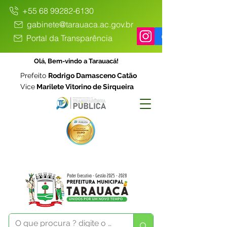
+55 68 99282-6130
gabinete@tarauaca.ac.gov.br
Portal da Transparência
Olá, Bem-vindo a Tarauacá!
Prefeito
Rodrigo Damasceno Catão
Vice
Marilete Vitorino de Sirqueira