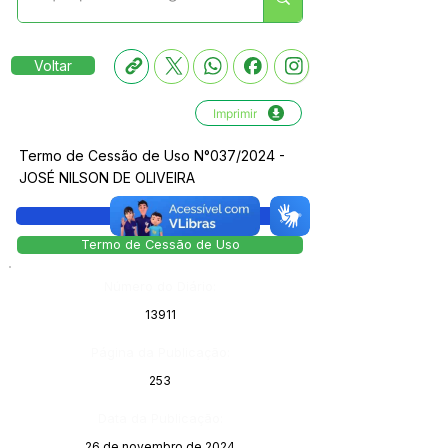
Voltar
Imprimir
Termo de Cessão de Uso N°037/2024 -
JOSÉ NILSON DE OLIVEIRA
Legislação
Termo de Cessão de Uso
Número do Diário:
13911
Página da Publicação:
253
Data da Publicação:
26 de novembro de 2024