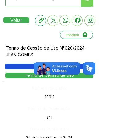
Voltar
Imprimir
Termo de Cessão de Uso N°020/2024 -
JEAN GOMES
Legislação
Termo de Cessão de Uso
Número do Diário:
13911
Página da Publicação:
241
Data da Publicação:
26 de novembro de 2024