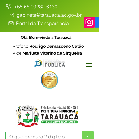
+55 68 99282-6130
gabinete@tarauaca.ac.gov.br
Portal da Transparência
Olá, Bem-vindo a Tarauacá!
Prefeito
Rodrigo Damasceno Catão
Vice
Marilete Vitorino de Sirqueira