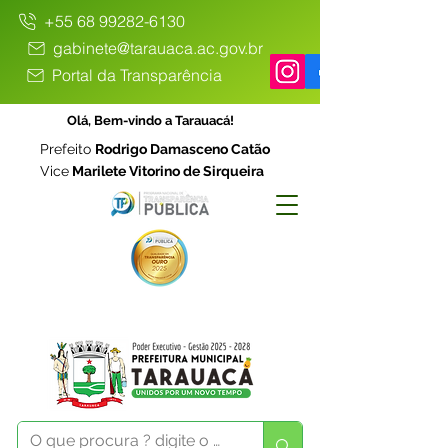
+55 68 99282-6130
gabinete@tarauaca.ac.gov.br
Portal da Transparência
Olá, Bem-vindo a Tarauacá!
Prefeito
Rodrigo Damasceno Catão
Vice
Marilete Vitorino de Sirqueira