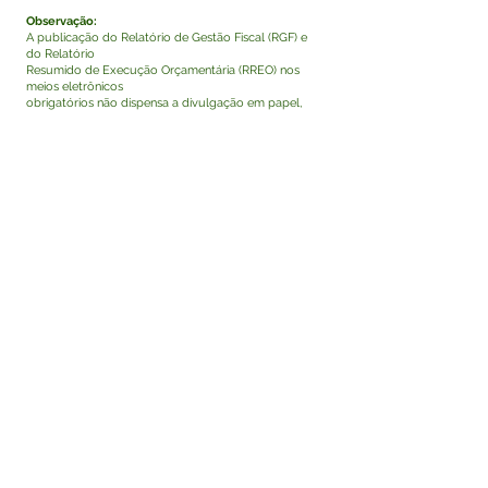
Observação:
A publicação do Relatório de Gestão Fiscal (RGF) e
do Relatório
Resumido de Execução Orçamentária (RREO) nos
meios eletrônicos
obrigatórios não dispensa a divulgação em papel,
em mais de um
local de fácil acesso ao público.
Visualizar
Este texto não substitui o publicado no Diário Oficial,
mas facilita a pesquisa para localizar a publicação
oficial.
Fale com a Prefeitura
Whatsapp