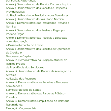
por Função/Subfunção
Anexo 3 Demonstrativo da Receita Corrente Líquida
Anexo 4 Demonstrativo das Receitas e Despesas
Previdenciárias
do Regime Próprio de Previdência dos Servidores
Anexo 5 Demonstrativo do Resultado Nominal
Anexo 6 Demonstrativo dos Resultados Primário e
Nominal
Anexo 7 Demonstrativo dos Restos a Pagar por
Poder e Órgão
Anexo 8 Demonstrativo das Receitas e Despesas
com Manutenção
e Desenvolvimento do Ensino
Anexo 9 Demonstrativo das Receitas de Operações
de Crédito e
Despesas de Capital
Anexo 10 Demonstrativo da Projeção Atuarial do
Regime Próprio
de Previdência dos Servidores
Anexo 11 Demonstrativo da Receita de Alienação de
Ativos e
Aplicação dos Recursos
Anexo 12 Demonstrativo das Receitas e Despesas
com Ações e
Serviços Públicos de Saúde
Anexo 13 Demonstrativo das Parcerias Público-
Privadas
Anexo 14 Demonstrativo Simplificado do Relatório
Resumido da
Execução Orçamentária