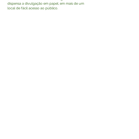
dispensa a divulgação em papel, em mais de um
local de fácil acesso ao público.
Visualizar
Este texto não substitui o publicado no Diário Oficial,
mas facilita a pesquisa para localizar a publicação
oficial.
Fale com a Prefeitura
Whatsapp
SERVIÇO DE ATENDIMENTO AO 
CIDADÃO (SIC) E OUVIDORIA
Prefeitura de Tarauacá - Estado do 
Acre