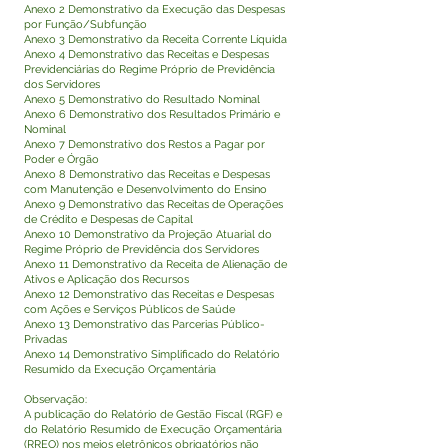
Anexo 2 Demonstrativo da Execução das Despesas
por Função/Subfunção
Anexo 3 Demonstrativo da Receita Corrente Líquida
Anexo 4 Demonstrativo das Receitas e Despesas
Previdenciárias do Regime Próprio de Previdência
dos Servidores
Anexo 5 Demonstrativo do Resultado Nominal
Anexo 6 Demonstrativo dos Resultados Primário e
Nominal
Anexo 7 Demonstrativo dos Restos a Pagar por
Poder e Órgão
Anexo 8 Demonstrativo das Receitas e Despesas
com Manutenção e Desenvolvimento do Ensino
Anexo 9 Demonstrativo das Receitas de Operações
de Crédito e Despesas de Capital
Anexo 10 Demonstrativo da Projeção Atuarial do
Regime Próprio de Previdência dos Servidores
Anexo 11 Demonstrativo da Receita de Alienação de
Ativos e Aplicação dos Recursos
Anexo 12 Demonstrativo das Receitas e Despesas
com Ações e Serviços Públicos de Saúde
Anexo 13 Demonstrativo das Parcerias Público-
Privadas
Anexo 14 Demonstrativo Simplificado do Relatório
Resumido da Execução Orçamentária
Observação:
A publicação do Relatório de Gestão Fiscal (RGF) e
do Relatório Resumido de Execução Orçamentária
(RREO) nos meios eletrônicos obrigatórios não