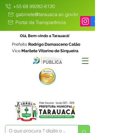
+55 68 99282-6130
gabinete@tarauaca.ac.gov.br
Portal da Transparência
Olá, Bem-vindo a Tarauacá!
Prefeito
Rodrigo Damasceno Catão
Vice
Marilete Vitorino de Sirqueira