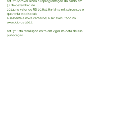
Art. 2º Aprovar ainda a reprogramação do saldo em
31 de dezembro de
2022, no valor de R$ 20.642,69 (vinte mil seiscentos e
quarenta e dois reais
e sessenta e nove centavos) a ser executado no
exercício de 2023.
Art. 3º Esta resolução entra em vigor na data de sua
publicação.
Allex Sandro de Souza Bispo
Presidente do CMAS/TK
Visualizar
Este texto não substitui o publicado no Diário Oficial,
mas facilita a pesquisa para localizar a publicação
oficial.
Fale com a Prefeitura