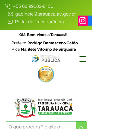
+55 68 99282-6130
gabinete@tarauaca.ac.gov.br
Portal da Transparência
Olá, Bem-vindo a Tarauacá!
Prefeito
Rodrigo Damasceno Catão
Vice
Marilete Vitorino de Sirqueira