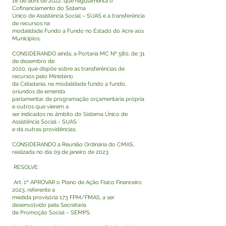
18 de abril de 2022, que regulamenta o
Cofinanciamento do Sistema
Único de Assistência Social – SUAS e a transferência
de recursos na
modalidade Fundo a Fundo no Estado do Acre aos
Municípios;
CONSIDERANDO ainda, a Portaria MC Nº 580, de 31
de dezembro de
2020, que dispõe sobre as transferências de
recursos pelo Ministério
da Cidadania, na modalidade fundo a fundo,
oriundos de emenda
parlamentar, de programação orçamentária própria
e outros que vierem a
ser indicados no âmbito do Sistema Único de
Assistência Social - SUAS
e dá outras providências;
CONSIDERANDO a Reunião Ordinária do CMAS,
realizada no dia 09 de janeiro de 2023.
RESOLVE:
Art. 1º APROVAR o Plano de Ação Físico Financeiro
2023, referente a
medida provisória 173 FPM/FMAS, a ser
desenvolvido pela Secretaria
de Promoção Social – SEMPS.