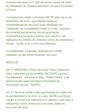
outubro de 2010, e nº 256, de 19 de março de 2010,
do Ministério do Desenvolvimento Social e Combate
à Fome;
Considerando ainda, a Portaria MC Nº 580, de 31 de
dezembro de 2020, que dispõe sobre as
transferências de recursos pelo Ministério da
Cidadania, na modalidade fundo a fundo, oriundos
de emenda parlamentar, de programação
orçamentária própria e outros que vierem a ser
indicados no âmbito do Sistema Único de Assistência
Social - SUAS e dá outras providências;
Considerando a Reunião Ordinária do CMAS,
realizada no dia 09 de fevereiro de 2022.
RESOLVE:
Art. 1º APROVAR o Plano de Ação Físico Financeiro
2022, referente ao incremento da COVID-19 para
Acolhimento – Portaria nº369 - FNAS/FMAS, a ser
desenvolvido pela Secretaria Municipal de
Promoção Social – SEMPS.
Art. 2º Aprovar ainda a reprogramação do saldo em
31 de dezembro de 2021 no valor de R$ 115.783,52
(cento e quinze mil, setecentos e oitenta e três reais e
cinquenta e dois centavos) a ser executado no
exercício de 2022.