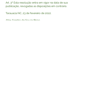
Art. 3º Esta resolução entra em vigor na data de sua
publicação, revogadas as disposições em contrário.
Tarauacá/AC, 23 de fevereiro de 2022.
Allex Sandro de Souza Bispo
Presidente do CMAS/TK
Visualizar
Este texto não substitui o publicado no Diário Oficial,
mas facilita a pesquisa para localizar a publicação
oficial.
Fale com a Prefeitura
Whatsapp
SERVIÇO DE ATENDIMENTO AO 