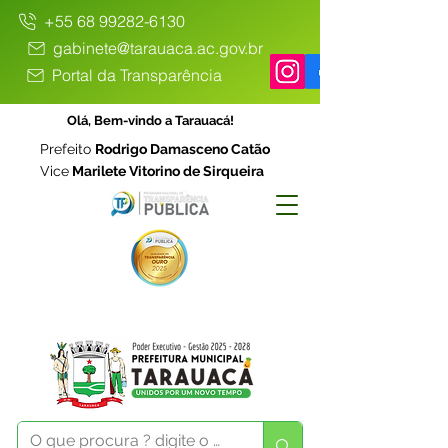
+55 68 99282-6130
gabinete@tarauaca.ac.gov.br
Portal da Transparência
Olá, Bem-vindo a Tarauacá!
Prefeito
Rodrigo Damasceno Catão
Vice
Marilete Vitorino de Sirqueira