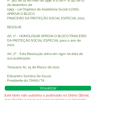
nº 382 de 14 de maio de 1996, e a Lei nº 8.742 de 07
de dezembro de
1993 – Lei Orgânica de Assistência Social (LOAS),
APROVA O BLOCO
FINACEIRO DA PROTEÇÃO SOCIAL ESPECIAL 2021.
RESOLVE:
Art. 1º - HOMOLOGAR APROVA O BLOCO FINACEIRO
DA PROTEÇÃO SOCIAL ESPECIAL para o ano de
2021.
Art. 2º - Esta Resolução entra em vigor na data de
sua publicação.
Tarauacá-Ac, 15 de Março de 2021.
Edivandro Sombra De Souza
Presidente do CMAS/TK
Visualizar
Este texto não substitui o publicado no Diário Oficial,
mas facilita a pesquisa para localizar a publicação
oficial.