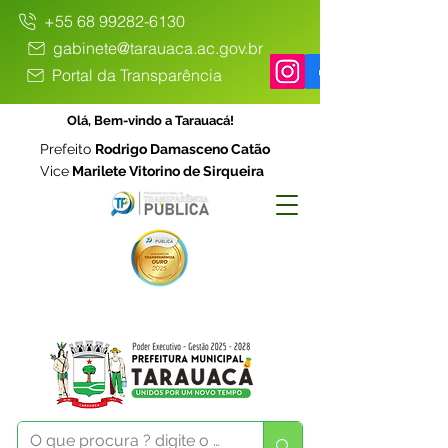
+55 68 99282-6130
gabinete@tarauaca.ac.gov.br
Portal da Transparência
Olá, Bem-vindo a Tarauacá!
Prefeito
Rodrigo Damasceno Catão
Vice
Marilete Vitorino de Sirqueira