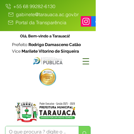
+55 68 99282-6130
gabinete@tarauaca.ac.gov.br
Portal da Transparência
Olá, Bem-vindo a Tarauacá!
Prefeito
Rodrigo Damasceno Catão
Vice
Marilete Vitorino de Sirqueira