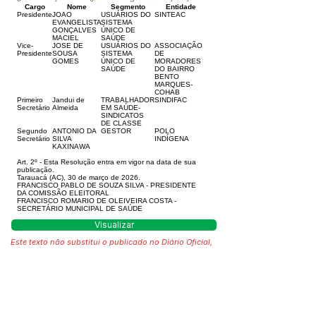
Cargo
Nome
Segmento
Entidade
Presidente
JOAO
USUÁRIOS DO
SINTEAC
EVANGELISTA
SISTEMA
GONÇALVES
ÚNICO DE
MACIEL
SAÚDE
Vice-
JOSE DE
USUÁRIOS DO
ASSOCIAÇÃO
Presidente
SOUSA
SISTEMA
DE
GOMES
ÚNICO DE
MORADORES
SAÚDE
DO BAIRRO
BENTO
MARQUES-
COHAB
Primeiro
Jandui de
TRABALHADOR
SINDIFAC
Secretário
Almeida
EM SAÚDE-
SINDICATOS
DE CLASSE
Segundo
ANTONIO DA
GESTOR
POLO
Secretário
SILVA
INDÍGENA
KAXINAWA
Art. 2º - Esta Resolução entra em vigor na data de sua
publicação.
Tarauacá (AC), 30 de março de 2026.
FRANCISCO PABLO DE SOUZA SILVA - PRESIDENTE
DA COMISSÃO ELEITORAL
FRANCISCO ROMARIO DE OLEIVEIRA COSTA -
SECRETÁRIO MUNICIPAL DE SAÚDE
Visualizar
Este texto não substitui o publicado no Diário Oficial,
mas facilita a pesquisa para localizar a publicação
oficial.