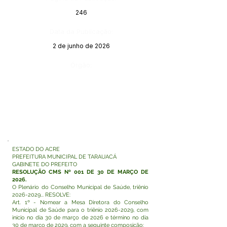
246
Data da Publicação:
2 de junho de 2026
Órgão:
ESTADO DO ACRE
PREFEITURA MUNICIPAL DE TARAUACÁ
GABINETE DO PREFEITO
RESOLUÇÃO CMS Nº 001 DE 30 DE MARÇO DE
2026.
O Plenário do Conselho Municipal de Saúde, triênio
2026-2029
... RESOLVE:
Art. 1º - Nomear a Mesa Diretora do Conselho
Municipal de Saúde para o triênio
2026-2029
, com
início no dia 30 de março de 2026 e término no dia
30 de março de 2029, com a seguinte composição: