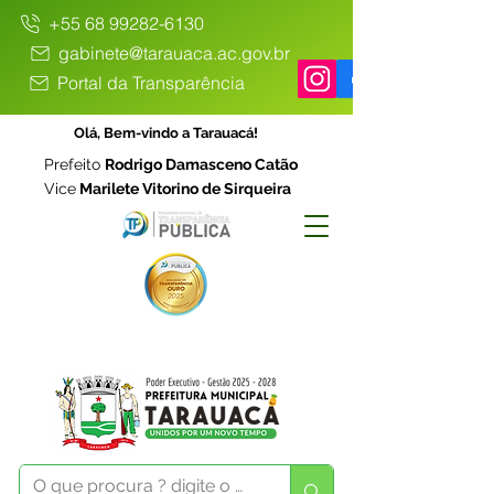
+55 68 99282-6130
gabinete@tarauaca.ac.gov.br
Portal da Transparência
Olá, Bem-vindo a Tarauacá!
Prefeito
Rodrigo Damasceno Catão
Vice
Marilete Vitorino de Sirqueira