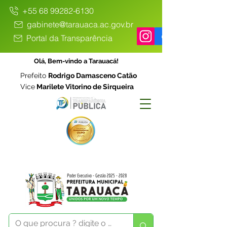
+55 68 99282-6130
gabinete@tarauaca.ac.gov.br
Portal da Transparência
Olá, Bem-vindo a Tarauacá!
Prefeito
Rodrigo Damasceno Catão
Vice
Marilete Vitorino de Sirqueira