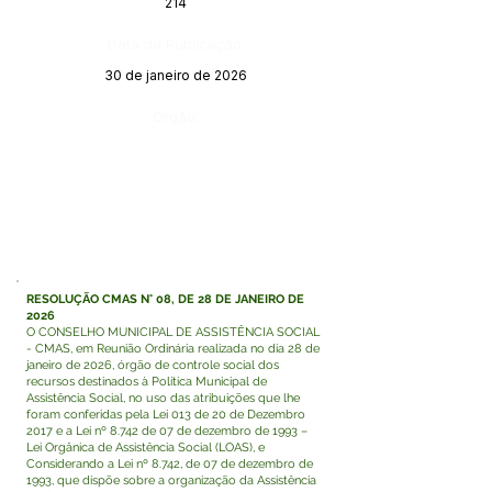
214
Data da Publicação:
30 de janeiro de 2026
Órgão:
RESOLUÇÃO CMAS N° 08, DE 28 DE JANEIRO DE
2026
O CONSELHO MUNICIPAL DE ASSISTÊNCIA SOCIAL
- CMAS, em Reunião Ordinária realizada no dia 28 de
janeiro de 2026, órgão de controle social dos
recursos destinados à Política Municipal de
Assistência Social, no uso das atribuições que lhe
foram conferidas pela Lei 013 de 20 de Dezembro
2017 e a Lei nº 8.742 de 07 de dezembro de 1993 –
Lei Orgânica de Assistência Social (LOAS), e
Considerando a Lei nº 8.742, de 07 de dezembro de
1993, que dispõe sobre a organização da Assistência