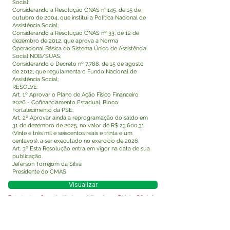
Social;
Considerando a Resolução CNAS n° 145, de 15 de
outubro de 2004, que institui a Política Nacional de
Assistência Social;
Considerando a Resolução CNAS nº 33, de 12 de
dezembro de 2012, que aprova a Norma
Operacional Básica do Sistema Único de Assistência
Social NOB/SUAS;
Considerando o Decreto nº 7.788, de 15 de agosto
de 2012, que regulamenta o Fundo Nacional de
Assistência Social;
RESOLVE:
Art. 1º Aprovar o Plano de Ação Físico Financeiro
2026 - Cofinanciamento Estadual, Bloco
Fortalecimento da PSE;
Art. 2º Aprovar ainda a reprogramação do saldo em
31 de dezembro de 2025, no valor de R$ 23.600,31
(Vinte e três mil e seiscentos reais e trinta e um
centavos), a ser executado no exercício de 2026.
Art. 3º Esta Resolução entra em vigor na data de sua
publicação.
Jeferson Torrejom da Silva
Presidente do CMAS
Visualizar
Este texto não substitui o publicado no Diário Oficial,
mas facilita a pesquisa para localizar a publicação
oficial.