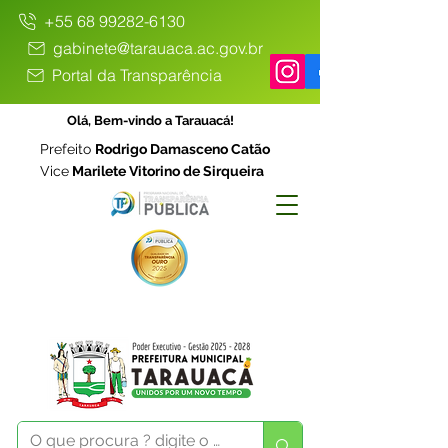
+55 68 99282-6130
gabinete@tarauaca.ac.gov.br
Portal da Transparência
Olá, Bem-vindo a Tarauacá!
Prefeito
Rodrigo Damasceno Catão
Vice
Marilete Vitorino de Sirqueira