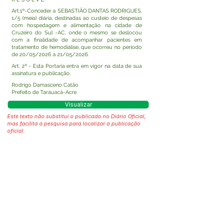
Art.1º-Conceder a SEBASTIÃO DANTAS RODRIGUES,
1/5 (meia) diária, destinadas ao custeio de despesas
com hospedagem e alimentação na cidade de
Cruzeiro do Sul -AC, onde o mesmo se deslocou
com a finalidade de acompanhar pacientes em
tratamento de hemodiálise, que ocorreu no período
de 20/05/2026 a 21/05/2026.
Art. 2º - Esta Portaria entra em vigor na data de sua
assinatura e publicação.
Rodrigo Damasceno Catão
Prefeito de Tarauacá-Acre
Visualizar
Este texto não substitui o publicado no Diário Oficial,
mas facilita a pesquisa para localizar a publicação
oficial.
Fale com a Prefeitura