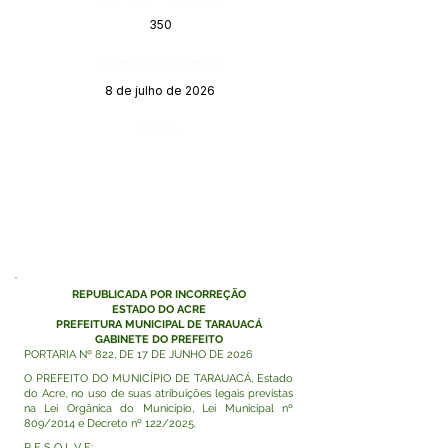
350
Data da Publicação:
8 de julho de 2026
Órgão:
REPUBLICADA POR INCORREÇÃO
ESTADO DO ACRE
PREFEITURA MUNICIPAL DE TARAUACÁ
GABINETE DO PREFEITO
PORTARIA Nº 822, DE 17 DE JUNHO DE 2026
O PREFEITO DO MUNICÍPIO DE TARAUACÁ, Estado
do Acre, no uso de suas atribuições legais previstas
na Lei Orgânica do Município, Lei Municipal nº
809/2014 e Decreto nº 122/2025.
R E S O L V E: