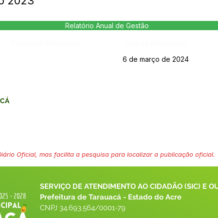
ão 2023
Relatório Anual de Gestão
Página da Publicação:
Data da Publicação:
6 de março de 2024
ACÁ
ário Oficial, mas facilita a pesquisa para localizar a publicação oficial.
SERVIÇO DE ATENDIMENTO AO CIDADÃO (SIC) E O
Prefeitura de Tarauacá - Estado do Acre
CNPJ 
34.693.564/0001-79