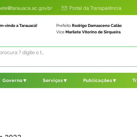
ete@tarauaca.ac.gov.br
Portal da Transparência
m-vindo a Tarauacá!
Prefeito
Rodrigo Damasceno Catão
Vice
Marilete Vitorino de Sirqueira
Governo🔽
Serviços🔽
Publicações🔽
T