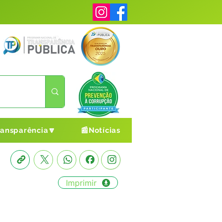
ransparência🔽
📰Notícias
Imprimir