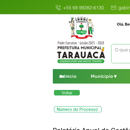
+55 68 99282-6130
gabin
Olá, Be
🏡Início
Município🔽
Voltar
Número do Processo: