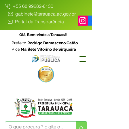
+55 68 99282-6130
gabinete@tarauaca.ac.gov.br
Portal da Transparência
Olá, Bem-vindo a Tarauacá!
Prefeito
Rodrigo Damasceno Catão
Vice
Marilete Vitorino de Sirqueira