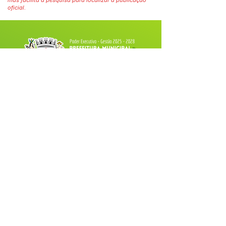
mas facilita a pesquisa para localizar a publicação
oficial.
Fale com a Prefeitura
Whatsapp
SERVIÇO DE ATENDIMENTO AO 
CIDADÃO (SIC) E OUVIDORIA
Prefeitura de Tarauacá - Estado do 
Acre
CNPJ 
34.693.564/0001-79
💻Acesso online: 
SIC 
| 
Fale Conosco
 | 
Ouvidoria
| 
Portal de Transparência
 |
Mapa do Site