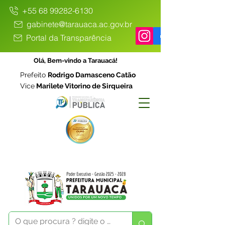
+55 68 99282-6130
gabinete@tarauaca.ac.gov.br
Portal da Transparência
Olá, Bem-vindo a Tarauacá!
Prefeito
Rodrigo Damasceno Catão
Vice
Marilete Vitorino de Sirqueira