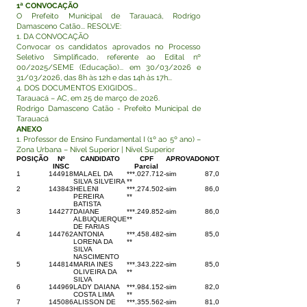
1ª CONVOCAÇÃO
O Prefeito Municipal de Tarauacá, Rodrigo
Damasceno Catão... RESOLVE:
1. DA CONVOCAÇÃO
Convocar os candidatos aprovados no Processo
Seletivo Simplificado, referente ao Edital nº
00/2025/SEME (Educação)... em 30/03/2026 e
31/03/2026, das 8h às 12h e das 14h às 17h...
4. DOS DOCUMENTOS EXIGIDOS...
Tarauacá – AC, em 25 de março de 2026.
Rodrigo Damasceno Catão - Prefeito Municipal de
Tarauacá
ANEXO
1. Professor de Ensino Fundamental I (1º ao 5º ano) –
Zona Urbana – Nível Superior | Nível Superior
POSIÇÃO
Nº
CANDIDATO
CPF
APROVADO
NOTAS
INSC
Parcial
1
144918
MALAEL DA
***.027.712-
sim
87,00
SILVA SILVEIRA
**
2
143843
HELENI
***.274.502-
sim
86,00
PEREIRA
**
BATISTA
3
144277
DAIANE
***.249.852-
sim
86,00
ALBUQUERQUE
**
DE FARIAS
4
144762
ANTONIA
***.458.482-
sim
85,00
LORENA DA
**
SILVA
NASCIMENTO
5
144814
MARIA INES
***.343.222-
sim
85,00
OLIVEIRA DA
**
SILVA
6
144969
LADY DAIANA
***.984.152-
sim
82,00
COSTA LIMA
**
7
145086
ALISSON DE
***.355.562-
sim
81,00