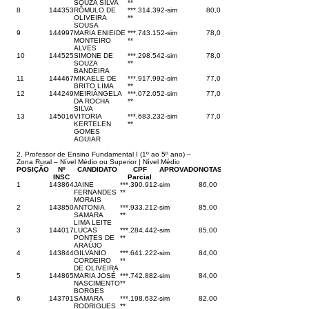
SOUZA SILVA
**
8
144353
RÔMULO DE
***.314.392-
sim
80,00
OLIVEIRA
**
SOUSA
9
144997
MARIA ENIEIDE
***.743.152-
sim
78,00
MONTEIRO
**
ALVES
10
144525
SIMONE DE
***.298.542-
sim
78,00
SOUZA
**
BANDEIRA
11
144467
MIKAELE DE
***.917.992-
sim
77,00
BRITO LIMA
**
12
144249
MEIRIÂNGELA
***.072.052-
sim
77,00
DA ROCHA
**
SILVA
13
145016
VITORIA
***.683.232-
sim
77,00
KERTELEN
**
GOMES
AGUIAR
2. Professor de Ensino Fundamental I (1º ao 5º ano) –
Zona Rural – Nível Médio ou Superior | Nível Médio
POSIÇÃO
Nº
CANDIDATO
CPF
APROVADO
NOTAS
INSC
Parcial
1
143864
JAINE
***.390.912-
sim
86,00
FERNANDES
**
MORAIS
2
143850
ANTONIA
***.933.212-
sim
85,00
SAMARA
**
LIMA LEITE
3
144017
LUCAS
***.284.442-
sim
85,00
PONTES DE
**
ARAÚJO
4
143844
GILVANIO
***.641.222-
sim
84,00
CORDEIRO
**
DE OLIVEIRA
5
144865
MARIA JOSÉ
***.742.882-
sim
84,00
NASCIMENTO
**
BORGES
6
143791
SAMARA
***.198.632-
sim
82,00
RODRIGUES
**