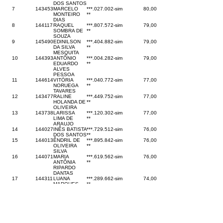
DOS SANTOS
7
143453
MARCELO
***.027.002-
sim
80,00
MONTEIRO
**
DIAS
8
144117
RAQUEL
***.807.572-
sim
79,00
SOMBRA DE
**
SOUZA
9
145490
EDINILSON
***.404.882-
sim
79,00
DA SILVA
**
MESQUITA
10
144393
ANTÔNIO
***.004.282-
sim
79,00
EDUARDO
**
ALVES
PESSOA
11
144614
VITÓRIA
***.040.772-
sim
77,00
NORUEGA
**
TAVARES
12
143477
RALINE
***.449.752-
sim
77,00
HOLANDA DE
**
OLIVEIRA
13
143738
LARISSA
***.120.302-
sim
77,00
LIMA DE
**
ARAUJO
14
144027
INÊS BATISTA
***.729.512-
sim
76,00
DOS SANTOS
**
15
144013
ÊNDRIL DE
***.895.842-
sim
76,00
OLIVEIRA
**
SILVA
16
144071
MARIA
***.619.562-
sim
76,00
ANTÔNIA
**
RIPARDO
DANTAS
17
144311
LUANA
***.289.662-
sim
74,00
MARQUES
**
DO
NASCIMENTO
18
145260
JOSIANE
***.897.882-
sim
74,00
CORDOVEZ
**
DE SOUZA
19
144005
TEREZINHA
***.081.722-
sim
74,00
DE JESUS
**