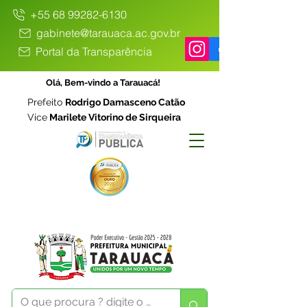
+55 68 99282-6130
gabinete@tarauaca.ac.gov.br
Portal da Transparência
Olá, Bem-vindo a Tarauacá!
Prefeito
Rodrigo Damasceno Catão
Vice
Marilete Vitorino de Sirqueira