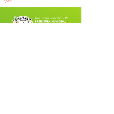
oficial.
Fale com a Prefeitura
Whatsapp
SERVIÇO DE ATENDIMENTO AO 
CIDADÃO (SIC) E OUVIDORIA
Prefeitura de Tarauacá - Estado do 
Acre
CNPJ 
34.693.564/0001-79
💻Acesso online: 
SIC 
| 
Fale Conosco
 | 
Ouvidoria
| 
Portal de Transparência
 |
Mapa do Site