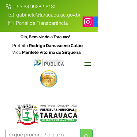
+55 68 99282-6130
gabinete@tarauaca.ac.gov.br
Portal da Transparência
Olá, Bem-vindo a Tarauacá!
Prefeito
Rodrigo Damasceno Catão
Vice
Marilete Vitorino de Sirqueira