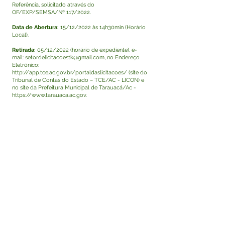
Referência, solicitado através do
OF/EXP/SEMSA/Nº 117/2022.
Data de Abertura:
15/12/2022 às 14h30min (Horário
Local).
Retirada:
05/12/2022 (horário de expediente), e-
mail:
setordelicitacoestk@gmail.com
, no Endereço
Eletrônico:
http://app.tce.ac.gov.br/portaldaslicitacoes/
(site do
Tribunal de Contas do Estado – TCE/AC - LICON) e
no site da Prefeitura Municipal de Tarauacá/Ac -
https://www.tarauaca.ac.gov
.
br/licitacoes. Tarauacá - Acre, 02 de dezembro de
2022.
Janeth Rebouças de Almeida Santos - Pregoeira.
Visualizar
Este texto não substitui o publicado no Diário Oficial,
mas facilita a pesquisa para localizar a publicação
oficial.