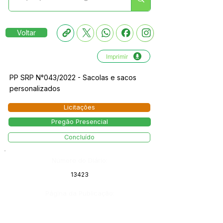
Voltar
Imprimir
PP SRP N°043/2022 - Sacolas e sacos
personalizados
Licitações
Pregão Presencial
Concluído
Número do Diário:
13423
Página da Publicação: