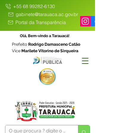
+55 68 99282-6130
gabinete@tarauaca.ac.gov.br
Portal da Transparência
Olá, Bem-vindo a Tarauacá!
Prefeito
Rodrigo Damasceno Catão
Vice
Marilete Vitorino de Sirqueira