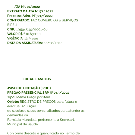
ATA N°071/2022
EXTRATO DA ATA N°171/2022
Processo Adm. N°3017/2022
CONTRATADO:
FAC COMERCIOS & SERVIÇOS
EIRELI
CNPJ
19.594.649/0001-06
VALOR R$
610.630,00
VIGÊNCIA:
12 Meses
DATA DA ASSINATURA:
22/12/2022
EDITAL E ANEXOS
AVISO DE LICITAÇÃO
(
PDF
)
PREGÃO PRESENCIAL SRP Nº043/2022
Tipo:
Menor Preço por item
Objeto:
REGISTRO DE PREÇOS para futura e
eventual Aquisição
de sacolas e sacos personalizados para atender as
demandas da
Farmácia Municipal, pertencente a Secretaria
Municipal de Saúde.
Conforme descrito e quantificado no Termo de