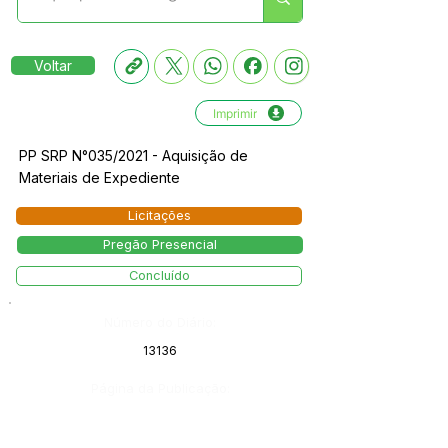
Voltar
Imprimir
PP SRP N°035/2021 - Aquisição de
Materiais de Expediente
Licitações
Pregão Presencial
Concluído
Número do Diário:
13136
Página da Publicação: