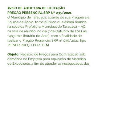
AVISO DE ABERTURA DE LICITAÇÃO
PREGÃO PRESENCIAL SRP Nº 035/2021
O Município de Tarauacá, através de sua Pregoeira e
Equipe de Apoio, torna público que estará reunida
na sede da Prefeitura Municipal de Tarauacá – AC,
na sala de reunião, no dia 7 de Outubro de 2021 às
14h30min (horário do Acre), com a finalidade de
realizar o Pregão Presencial SRP nº 035/2021, tipo
MENOR PREÇO POR ITEM
Objeto:
Registro de Preços para Contratação sob
demanda de Empresa para Aquisição de Materiais
de Expediente, a fim de atender as necessidades das
secretariais municipais de: Administração, saúde,
educação, promoção social, obras e serviços
urbanos, agricultura, cultura e meio ambiente.
RETIRADA DO EDITAL:
O edital poderá ser obtido a
partir de 28/09/2021 através do e-mail:
setordelicitacoestk@gmail.com
, no Endereço
Eletrônico:
http://app.tce.ac.gov.br/portaldaslicitacoes/
( site
do Tribunal de Contas do Estado – TCE/ AC -
LICON) e no site da Prefeitura Municipal de
Tarauacá/Ac -
https://www.tarauaca.ac.gov.br/licitacoes.
Tarauacá - AC, 27 de setembro de 2021.