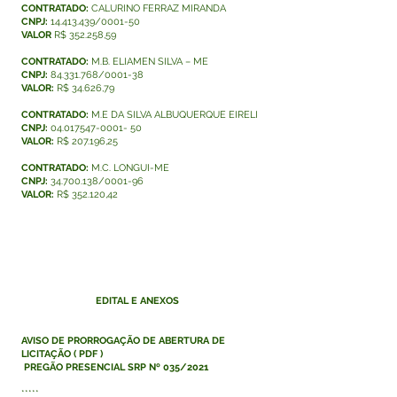
CONTRATADO:
CALURINO FERRAZ MIRANDA
CNPJ:
14.413.439/0001-50
VALOR
R$ 352.258,59
CONTRATADO:
M.B. ELIAMEN SILVA – ME
CNPJ:
84.331.768/0001-38
VALOR:
R$ 34.626,79
CONTRATADO:
M.E DA SILVA ALBUQUERQUE EIRELI
CNPJ:
04.017547-0001- 50
VALOR:
R$ 207.196,25
CONTRATADO:
M.C. LONGUI-ME
CNPJ:
34.700.138/0001-96
VALOR:
R$ 352.120,42
EDITAL E ANEXOS
AVISO DE PRORROGAÇÃO DE ABERTURA DE
LICITAÇÃO
(
PDF
)
PREGÃO PRESENCIAL SRP Nº 035/2021
*****