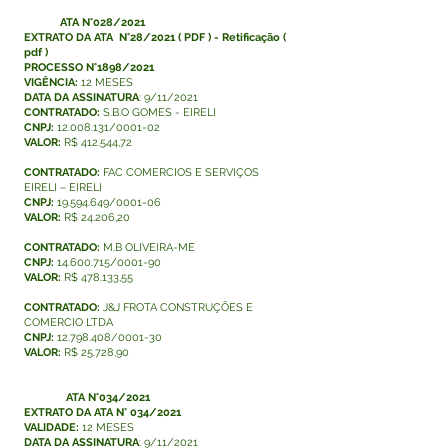
ATA N°028/2021
EXTRATO DA
ATA N°28/2021
(
PDF
) -
Retificação
(
pdf
)
PROCESSO N°1898/2021
VIGÊNCIA:
12 MESES
DATA DA ASSINATURA
: 9/11/2021
CONTRATADO:
S.B.O GOMES - EIRELI
CNPJ:
12.008.131
/0001-02
VALOR:
R$ 412.544,72
CONTRATADO:
FAC COMERCIOS E SERVIÇOS
EIRELI – EIRELI
CNPJ:
19.594.649
/0001-06
VALOR:
R$ 24.206,20
CONTRATADO:
M.B OLIVEIRA-ME
CNPJ:
14.600.715
/0001-90
VALOR:
R$ 478.133,55
CONTRATADO:
J&J FROTA CONSTRUÇÕES E
COMERCIO LTDA
CNPJ:
12.798.408
/0001-30
VALOR:
R$ 25.728,90
ATA N°034/2021
EXTRATO DA ATA N° 034/2021
VALIDADE:
12 MESES
DATA DA ASSINATURA
: 9/11/2021