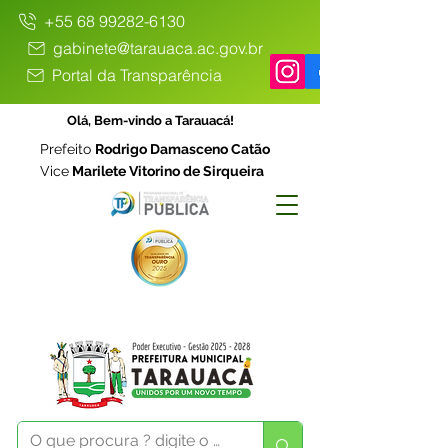
+55 68 99282-6130
gabinete@tarauaca.ac.gov.br
Portal da Transparência
Olá, Bem-vindo a Tarauacá!
Prefeito
Rodrigo Damasceno Catão
Vice
Marilete Vitorino de Sirqueira