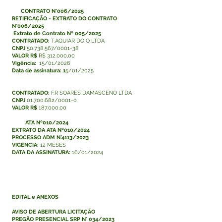
CONTRATO N°006/2025
RETIFICAÇÃO - EXTRATO DO CONTRATO
N°006/2025
Extrato de Contrato Nº 005/2025
CONTRATADO:
T.AGUIAR DO Ó LTDA
CNPJ
50.738.567/0001-38
VALOR R$
R$ 312.000,00
Vigência:
15/01/2026
Data de assinatura: 1
5/01/2025
CONTRATADO:
F.R SOARES DAMASCENO LTDA
CNPJ
01.700.682/0001-0
VALOR R$
187.000,00
ATA Nº010/2024
EXTRATO DA ATA Nº010/2024
PROCESSO ADM N°4113/2023
VIGÊNCIA:
12 MESES
DATA DA ASSINATURA:
16/01/2024
EDITAL e ANEXOS
AVISO DE ABERTURA LICITAÇÃO
PREGÃO PRESENCIAL SRP N° 034/2023