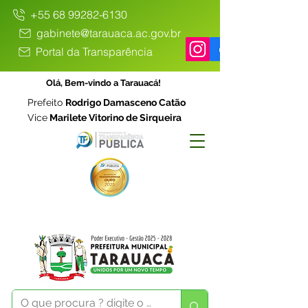
+55 68 99282-6130
gabinete@tarauaca.ac.gov.br
Portal da Transparência
Olá, Bem-vindo a Tarauacá!
Prefeito
Rodrigo Damasceno Catão
Vice
Marilete Vitorino de Sirqueira