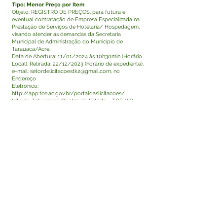
Tipo: Menor Preço por Item
Objeto: REGISTRO DE PREÇOS, para futura e
eventual contratação de Empresa Especializada na
Prestação de Serviços de Hotelaria/ Hospedagem,
visando atender as demandas da Secretaria
Municipal de Administração do Município de
Tarauaca/Acre.
Data de Abertura: 11/01/2024 às 10h30min (Horário
Local). Retirada: 22/12/2023 (horário de expediente),
e-mail:
setordelicitacoestk2@gmail.com
, no
Endereço
Eletrônico:
http://app.tce.ac.gov.br/portaldaslicitacoes/
(site do Tribunal de Contas do Estado - TCE/AC -
LICON) e no site da Prefeitura Municipal de
Tarauacá/Ac -
https://www.tarauaca.ac.gov.br/licitacoes.
Tarauacá - Acre, 21 de dezembro de 2023.
Visualizar
Este texto não substitui o publicado no Diário Oficial,
mas facilita a pesquisa para localizar a publicação
oficial.