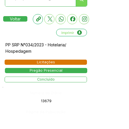
Voltar
Imprimir
PP SRP N°034/2023 - Hotelaria/
Hospedagem
Licitações
Pregão Presencial
Concluído
Número do Diário:
13679
Página da Publicação: