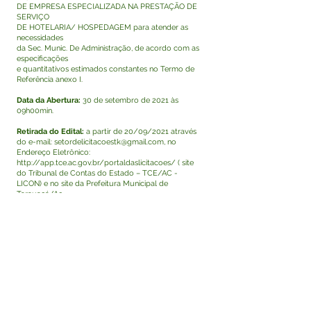
DE EMPRESA ESPECIALIZADA NA PRESTAÇÃO DE
SERVIÇO
DE HOTELARIA/ HOSPEDAGEM para atender as
necessidades
da Sec. Munic. De Administração, de acordo com as
especificações
e quantitativos estimados constantes no Termo de
Referência anexo I.
Data da Abertura:
30 de setembro de 2021 às
09h00min.
Retirada do Edital:
a partir de 20/09/2021 através
do e-mail:
setordelicitacoestk@gmail.com
, no
Endereço Eletrônico:
http://app.tce.ac.gov.br/portaldaslicitacoes/
( site
do Tribunal de Contas do Estado – TCE/AC -
LICON) e no site da Prefeitura Municipal de
Tarauacá/Ac -
https://www.tarauaca.ac.gov.br/licitacoes.
Tarauacá - Ac, 16/09/2021.
Janaína Santos Silva
Pregoeira/CPL
Visualizar
Este texto não substitui o publicado no Diário Oficial,
mas facilita a pesquisa para localizar a publicação