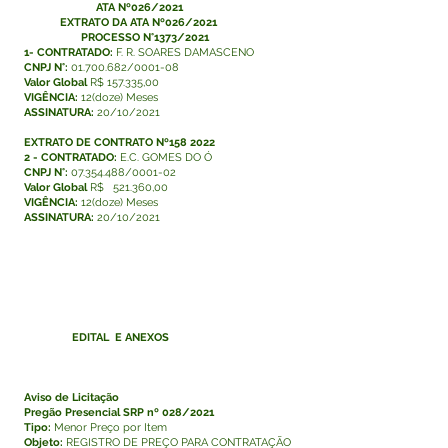
ATA Nº026/2021
EXTRATO DA
ATA Nº026/2021
PROCESSO N°1373/2021
1- CONTRATADO:
F. R. SOARES DAMASCENO
CNPJ N°:
01.700.682
/0001-08
Valor Global
R$ 157.335,00
VIGÊNCIA:
12(doze) Meses
ASSINATURA:
20/10/2021
EXTRATO DE CONTRATO Nº158 2022
2 - CONTRATADO:
E.C. GOMES DO Ó
CNPJ N°:
07.354.488/0001-02
Valor Global
R$ 521.360,00
VIGÊNCIA:
12(doze) Meses
ASSINATURA:
20/10/2021
EDITAL E ANEXOS
Aviso de Licitação
Pregão Presencial SRP nº 028/2021
Tipo:
Menor Preço por Item
Objeto:
REGISTRO DE PREÇO PARA CONTRATAÇÃO