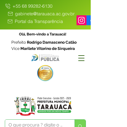
+55 68 99282-6130
gabinete@tarauaca.ac.gov.br
Portal da Transparência
Olá, Bem-vindo a Tarauacá!
Prefeito
Rodrigo Damasceno Catão
Vice
Marilete Vitorino de Sirqueira