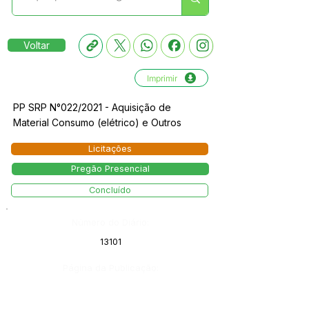
Voltar
Imprimir
PP SRP N°022/2021 - Aquisição de
Material Consumo (elétrico) e Outros
Licitações
Pregão Presencial
Concluído
Número do Diário:
13101
Página da Publicação: