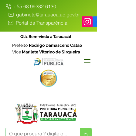
+55 68 99282-6130
gabinete@tarauaca.ac.gov.br
Portal da Transparência
Olá, Bem-vindo a Tarauacá!
Prefeito
Rodrigo Damasceno Catão
Vice
Marilete Vitorino de Sirqueira