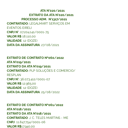
ATA N°020/2021
EXTRATO DA
ATA N°020/2021
PROCESSO ADM. N°1317/2021
CONTRATADO:
LEGALMART SERVIÇOS EM
EVENTOS EIRELI
CNPJ N°
:
07.204.141
/0001-75
VALOR R$
18.110,00
VALIDADE
: 12 (DOZE)
DATA DA ASSINATURA
: 27/08/2021
EXTRATO DE CONTRATO Nº060/2022
ATA N°019/2021
EXTRATO DA
ATA N°019/2021
CONTRATADO:
PLP SOLUÇÕES E COMERCIO/
RESPLAN
CNPJ N°:
36.073.412/0001-07
VALOR R$
12.965,00
VALIDADE
: 12 (DOZE)
DATA DA ASSINATURA
: 25/08/2022
EXTRATO DE CONTRATO Nº061/2022
ATA N°018/2021
EXTRATO DA
ATA N°018/2021
CONTRATADO
: J. C. TELES MARTINS - ME
CNPJ
11.847.754/0001-06
VALOR R$
17.940,00