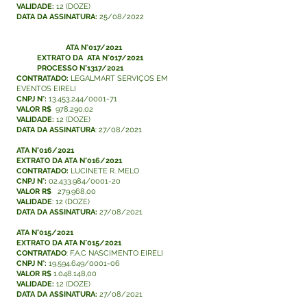
VALIDADE:
12 (DOZE)
DATA DA ASSINATURA:
25/08/2022
ATA N°017/2021
EXTRATO DA
ATA N°017/2021
PROCESSO N°1317/2021
CONTRATADO:
LEGALMART SERVIÇOS EM
EVENTOS EIRELI
CNPJ N°:
13.453.244/0001-71
VALOR R$
978.290,02
VALIDADE:
12 (DOZE)
DATA DA ASSINATURA
: 27/08/2021
ATA N°016/2021
EXTRATO DA
ATA N°016/2021
CONTRATADO:
LUCINETE R. MELO
CNPJ N°:
02.433.984/0001-20
VALOR R$
279.968,00
VALIDADE
: 12 (DOZE)
DATA DA ASSINATURA:
27/08/2021
ATA N°015/2021
EXTRATO DA
ATA N°015/2021
CONTRATADO
: F.A.C NASCIMENTO EIRELI
CNPJ N°:
19.594.649/0001-06
VALOR R$
1.048.148,00
VALIDADE:
12 (DOZE)
DATA DA ASSINATURA:
27/08/2021