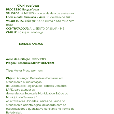
ATA N° 001/2021
PROCESSO No 512/2021
VALIDADE
: 12 MESES a contar da data de assinatura
Local e data: Tarauacá – Acre
, 18 de maio de 2021
VALOR TOTAL (R$):
38.100,00 (Trinta e oito mil e cem
reais)
CONTRATADO(A):
A. L. BENTO DA SILVA - ME
CNPJ N°:
20.125.111
/0001-31
EDITAL E ANEXOS
Aviso de Licitação
(PDF/RTF)
Pregão Presencial SRP nº 001/2021
Tipo:
Menor Preço por Item
Objeto:
Aquisição De Próteses Dentárias em
atendimento a Implantação
do Laboratório Regional de Próteses Dentárias –
LRPD, para atender as
demandas da Secretaria Municipal de Saúde do
Município de Tarauacá/
Ac através das Unidades Básicas de Saúde no
atendimento odontológico, de acordo com as
especificações e quantitativo constante no Termo de
Referência I.