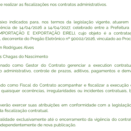
alizar as fiscalizações nos contratos administrativos.
aixo indicados para, nos termos da legislação vigente, atuarem
gência de 14/04/2026 a 14/04/2027, celebrado entre a Prefeitur
 IMPORTAÇÃO E EXPORTAÇÃO EIRELI, cujo objeto é a contrata
, decorrente do Pregão Eletrônico nº 90002/2026, vinculado ao Proc
on Rodrigues Alves
 das Chagas do Nascimento
gnado como Gestor do Contrato gerenciar a execution contratu
ministrativo, controle de prazos, aditivos, pagamentos e demai
ado como Fiscal do Contrato acompanhar e fiscalizar a execução
quaisquer ocorrências, irregularidades ou incidentes contratua
everão exercer suas atribuições em conformidade com a legislação
a fiscalização contratual.
validade exclusivamente até o encerramento da vigência do contrato
independentemente de nova publicação.