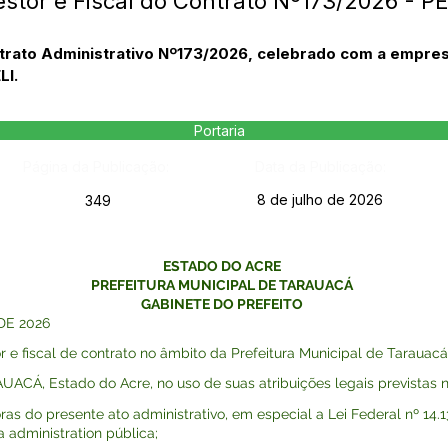
estor e Fiscal do Contrato Nº173/2026 - 
ontrato Administrativo Nº173/2026, celebrado com a empr
I.
Portaria
Página da Publicação:
Data da Publicação:
8 de julho de 2026
349
ESTADO DO ACRE
PREFEITURA MUNICIPAL DE TARAUACÁ
GABINETE DO PREFEITO
DE 2026
 e fiscal de contrato no âmbito da Prefeitura Municipal de Tarauacá.
Á, Estado do Acre, no uso de suas atribuições legais previstas na
o presente ato administrativo, em especial a Lei Federal nº 14.133 
a administration pública;