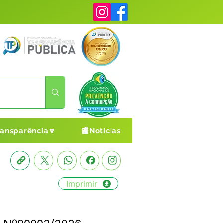
ransparência🔽
📰Notícias
Imprimir