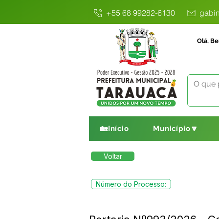
+55 68 99282-6130
gabin
Olá, Be
🏡Início
Município🔽
Voltar
Número do Processo: