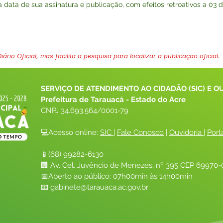
na data de sua assinatura e publicação, com efeitos retroativos a 03 
ário Oficial, mas facilita a pesquisa para localizar a publicação oficial.
SERVIÇO DE ATENDIMENTO AO CIDADÃO (SIC) E O
Prefeitura de Tarauacá - Estado do Acre
CNPJ 
34.693.564/0001-79
💻Acesso online: 
SIC 
| 
Fale Conosco
 | 
Ouvidoria
| 
Port
📱(68) 99282-6130 
🏢 Av. Cel. Juvêncio de Menezes, nº 395 CEP 69970-0
📅Aberto ao público: 07h00min às 14h00min
📧 
gabinete@tarauaca.ac.gov.br