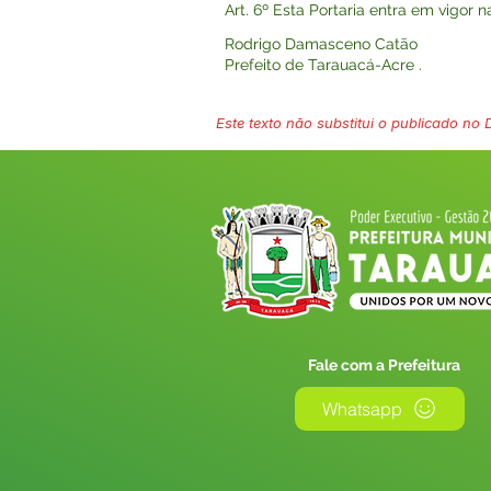
Art. 6º Esta Portaria entra em vigor 
Rodrigo Damasceno Catão
Prefeito de Tarauacá-Acre .
Este texto não substitui o publicado no Di
Fale com a Prefeitura
Whatsapp