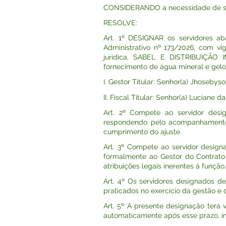
CONSIDERANDO a necessidade de se re
RESOLVE:
Art. 1º DESIGNAR os servidores ab
Administrativo nº 173/2026, com vi
jurídica, SABEL E DISTRIBUIÇÃO
fornecimento de água mineral e gelo
I. Gestor Titular: Senhor(a) Jhosebys
II. Fiscal Titular: Senhor(a) Luciane
Art. 2º Compete ao servidor desi
respondendo pelo acompanhamento ad
cumprimento do ajuste.
Art. 3º Compete ao servidor design
formalmente ao Gestor do Contrato 
atribuições legais inerentes à função.
Art. 4º Os servidores designados d
praticados no exercício da gestão e d
Art. 5º A presente designação terá 
automaticamente após esse prazo, 