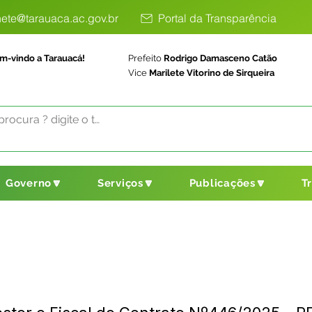
ete@tarauaca.ac.gov.br
Portal da Transparência
m-vindo a Tarauacá!
Prefeito
Rodrigo Damasceno Catão
Vice
Marilete Vitorino de Sirqueira
Governo🔽
Serviços🔽
Publicações🔽
T