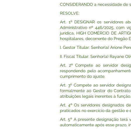
CONSIDERANDO a necessidade de se re
RESOLVE:
Art. 1º DESIGNAR os servidores ab
Administrativo nº 446/2025, com vi
jurídica, HIGH COMÉRCIO DE ARTIGO
hospitalares, decorrente do Pregão E
I. Gestor Titular: Senhor(a) Arione Per
II. Fiscal Titular: Senhor(a) Rayane Oli
Art. 2º Compete ao servidor desi
respondendo pelo acompanhamento ad
cumprimento do ajuste.
Art. 3º Compete ao servidor design
formalmente ao Gestor do Contrato 
atribuições legais inerentes à função.
Art. 4º Os servidores designados d
praticados no exercício da gestão e d
Art. 5º A presente designação terá 
automaticamente após esse prazo, 