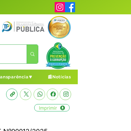
ransparência🔽
📰Notícias
Imprimir