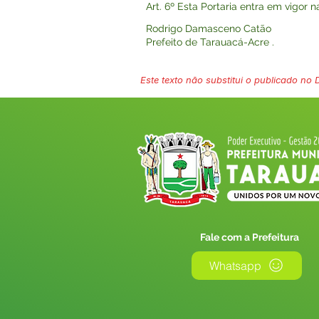
Art. 6º Esta Portaria entra em vigor 
Rodrigo Damasceno Catão
Prefeito de Tarauacá-Acre .
Este texto não substitui o publicado no Di
Fale com a Prefeitura
Whatsapp