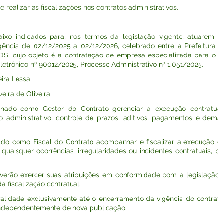
alizar as fiscalizações nos contratos administrativos.
aixo indicados para, nos termos da legislação vigente, atuarem
gência de 02/12/2025 a 02/12/2026, celebrado entre a Prefeitur
S, cujo objeto é a contratação de empresa especializada para o
letrônico nº 90012/2025, Processo Administrativo nº 1.051/2025.
eira Lessa
veira de Oliveira
gnado como Gestor do Contrato gerenciar a execução contratua
ministrativo, controle de prazos, aditivos, pagamentos e demai
ado como Fiscal do Contrato acompanhar e fiscalizar a execução
quaisquer ocorrências, irregularidades ou incidentes contratua
everão exercer suas atribuições em conformidade com a legislação
a fiscalização contratual.
validade exclusivamente até o encerramento da vigência do contrato
independentemente de nova publicação.