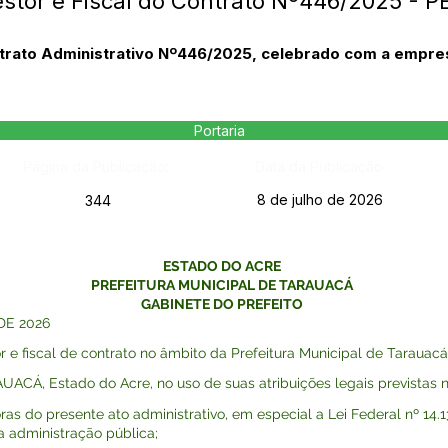
estor e Fiscal do Contrato Nº446/2025 - 
ontrato Administrativo Nº446/2025, celebrado com a emp
Portaria
Página da Publicação:
Data da Publicação:
8 de julho de 2026
344
ESTADO DO ACRE
PREFEITURA MUNICIPAL DE TARAUACÁ
GABINETE DO PREFEITO
DE 2026
 e fiscal de contrato no âmbito da Prefeitura Municipal de Tarauacá.
Á, Estado do Acre, no uso de suas atribuições legais previstas na
o presente ato administrativo, em especial a Lei Federal nº 14.133 
a administração pública;