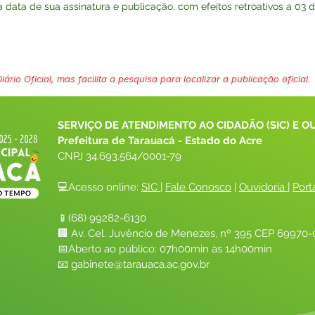
na data de sua assinatura e publicação, com efeitos retroativos a 03 
ário Oficial, mas facilita a pesquisa para localizar a publicação oficial.
SERVIÇO DE ATENDIMENTO AO CIDADÃO (SIC) E O
Prefeitura de Tarauacá - Estado do Acre
CNPJ 
34.693.564/0001-79
💻Acesso online: 
SIC 
| 
Fale Conosco
 | 
Ouvidoria
| 
Port
📱(68) 99282-6130 
🏢 Av. Cel. Juvêncio de Menezes, nº 395 CEP 69970-0
📅Aberto ao público: 07h00min às 14h00min
📧 
gabinete@tarauaca.ac.gov.br