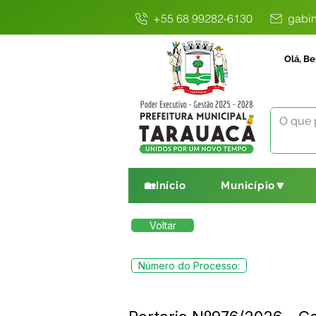
+55 68 99282-6130
gabin
Olá, Be
🏡Início
Município🔽
Voltar
Número do Processo: