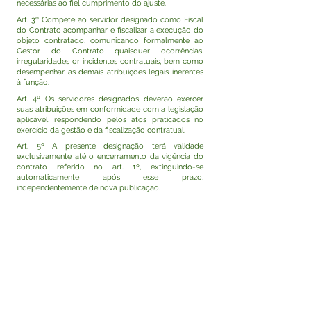
necessárias ao fiel cumprimento do ajuste.
Art. 3º Compete ao servidor designado como Fiscal
do Contrato acompanhar e fiscalizar a execução do
objeto contratado, comunicando formalmente ao
Gestor do Contrato quaisquer ocorrências,
irregularidades or incidentes contratuais, bem como
desempenhar as demais atribuições legais inerentes
à função.
Art. 4º Os servidores designados deverão exercer
suas atribuições em conformidade com a legislação
aplicável, respondendo pelos atos praticados no
exercício da gestão e da fiscalização contratual.
Art. 5º A presente designação terá validade
exclusivamente até o encerramento da vigência do
contrato referido no art. 1º, extinguindo-se
automaticamente após esse prazo,
independentemente de nova publicação.
Art. 6º Esta Portaria entra em vigor na data de sua
assinatura e publicação, com efeitos retroativos a 03
de junho de 2026.
Rodrigo Damasceno Catão
Prefeito de Tarauacá-Acre
Visualizar
Este texto não substitui o publicado no Diário Oficial,
mas facilita a pesquisa para localizar a publicação