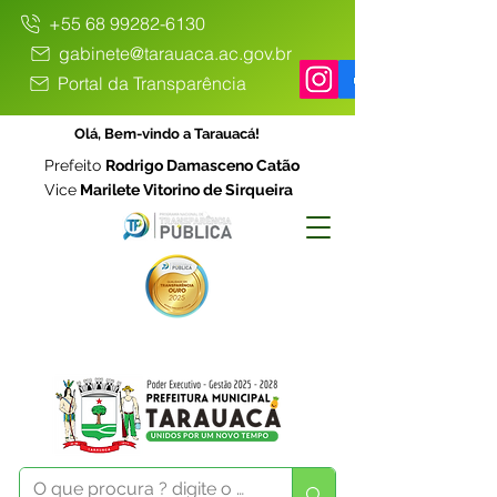
+55 68 99282-6130
gabinete@tarauaca.ac.gov.br
Portal da Transparência
Olá, Bem-vindo a Tarauacá!
Prefeito
Rodrigo Damasceno Catão
Vice
Marilete Vitorino de Sirqueira