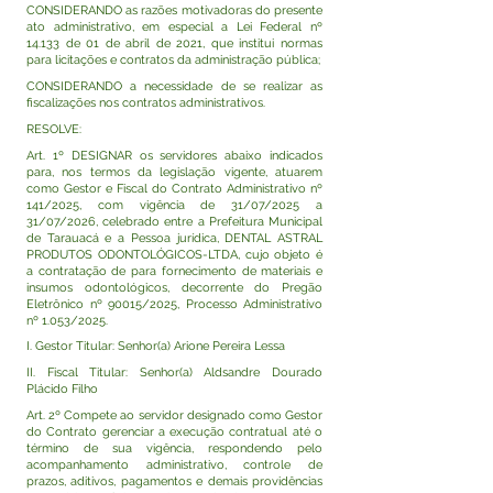
CONSIDERANDO as razões motivadoras do presente
ato administrativo, em especial a Lei Federal nº
14.133 de 01 de abril de 2021, que institui normas
para licitações e contratos da administração pública;
CONSIDERANDO a necessidade de se realizar as
fiscalizações nos contratos administrativos.
RESOLVE:
Art. 1º DESIGNAR os servidores abaixo indicados
para, nos termos da legislação vigente, atuarem
como Gestor e Fiscal do Contrato Administrativo nº
141/2025, com vigência de 31/07/2025 a
31/07/2026, celebrado entre a Prefeitura Municipal
de Tarauacá e a Pessoa jurídica, DENTAL ASTRAL
PRODUTOS ODONTOLÓGICOS-LTDA, cujo objeto é
a contratação de para fornecimento de materiais e
insumos odontológicos, decorrente do Pregão
Eletrônico nº 90015/2025, Processo Administrativo
nº 1.053/2025.
I. Gestor Titular: Senhor(a) Arione Pereira Lessa
II. Fiscal Titular: Senhor(a) Aldsandre Dourado
Plácido Filho
Art. 2º Compete ao servidor designado como Gestor
do Contrato gerenciar a execução contratual até o
término de sua vigência, respondendo pelo
acompanhamento administrativo, controle de
prazos, aditivos, pagamentos e demais providências