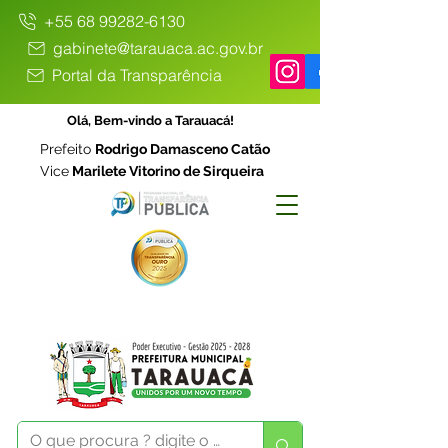
+55 68 99282-6130
gabinete@tarauaca.ac.gov.br
Portal da Transparência
Olá, Bem-vindo a Tarauacá!
Prefeito
Rodrigo Damasceno Catão
Vice
Marilete Vitorino de Sirqueira