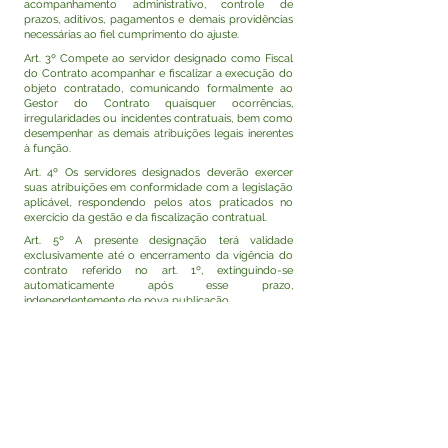
acompanhamento administrativo, controle de
prazos, aditivos, pagamentos e demais providências
necessárias ao fiel cumprimento do ajuste.
Art. 3º Compete ao servidor designado como Fiscal
do Contrato acompanhar e fiscalizar a execução do
objeto contratado, comunicando formalmente ao
Gestor do Contrato quaisquer ocorrências,
irregularidades ou incidentes contratuais, bem como
desempenhar as demais atribuições legais inerentes
à função.
Art. 4º Os servidores designados deverão exercer
suas atribuições em conformidade com a legislação
aplicável, respondendo pelos atos praticados no
exercício da gestão e da fiscalização contratual.
Art. 5º A presente designação terá validade
exclusivamente até o encerramento da vigência do
contrato referido no art. 1º, extinguindo-se
automaticamente após esse prazo,
independentemente de nova publicação.
Art. 6º Esta Portaria entra em vigor na data de sua
assinatura e publicação, com efeitos retroativos a 03
de junho de 2026.
Rodrigo Damasceno Catão
Prefeito de Tarauacá-Acre
Visualizar