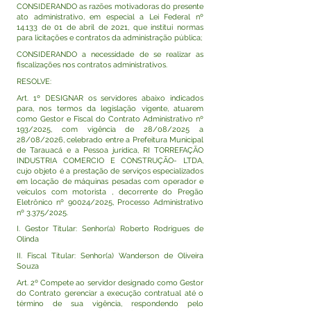
CONSIDERANDO as razões motivadoras do presente
ato administrativo, em especial a Lei Federal nº
14.133 de 01 de abril de 2021, que institui normas
para licitações e contratos da administração pública;
CONSIDERANDO a necessidade de se realizar as
fiscalizações nos contratos administrativos.
RESOLVE:
Art. 1º DESIGNAR os servidores abaixo indicados
para, nos termos da legislação vigente, atuarem
como Gestor e Fiscal do Contrato Administrativo nº
193/2025, com vigência de 28/08/2025 a
28/08/2026, celebrado entre a Prefeitura Municipal
de Tarauacá e a Pessoa jurídica, RI TORREFAÇÃO
INDUSTRIA COMERCIO E CONSTRUÇÃO- LTDA,
cujo objeto é a prestação de serviços especializados
em locação de máquinas pesadas com operador e
veículos com motorista , decorrente do Pregão
Eletrônico nº 90024/2025, Processo Administrativo
nº 3.375/2025.
I. Gestor Titular: Senhor(a) Roberto Rodrigues de
Olinda
II. Fiscal Titular: Senhor(a) Wanderson de Oliveira
Souza
Art. 2º Compete ao servidor designado como Gestor
do Contrato gerenciar a execução contratual até o
término de sua vigência, respondendo pelo