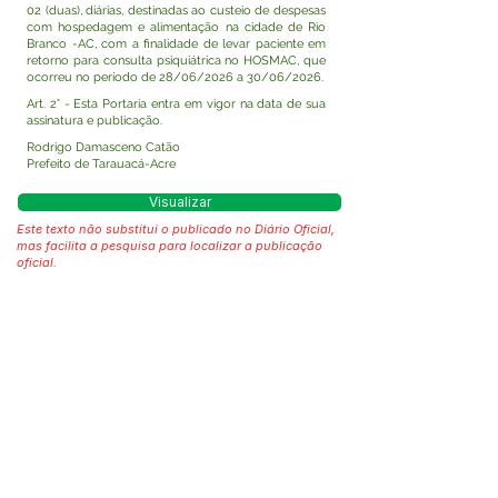
02 (duas), diárias, destinadas ao custeio de despesas
com hospedagem e alimentação na cidade de Rio
Branco -AC, com a finalidade de levar paciente em
retorno para consulta psiquiátrica no HOSMAC, que
ocorreu no período de 28/06/2026 a 30/06/2026.
Art. 2° - Esta Portaria entra em vigor na data de sua
assinatura e publicação.
Rodrigo Damasceno Catão
Prefeito de Tarauacá-Acre
Visualizar
Este texto não substitui o publicado no Diário Oficial,
mas facilita a pesquisa para localizar a publicação
oficial.
Fale com a Prefeitura
Whatsapp