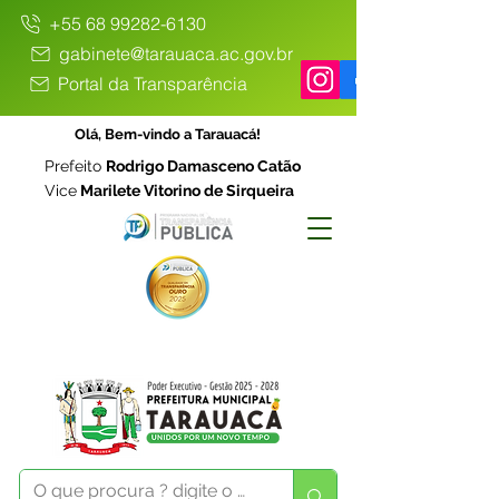
+55 68 99282-6130
gabinete@tarauaca.ac.gov.br
Portal da Transparência
Olá, Bem-vindo a Tarauacá!
Prefeito
Rodrigo Damasceno Catão
Vice
Marilete Vitorino de Sirqueira