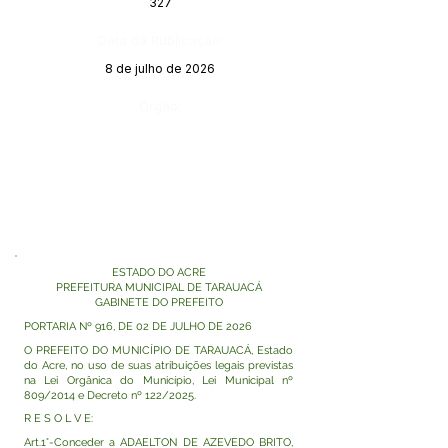
327
Data da Publicação:
8 de julho de 2026
Órgão:
ESTADO DO ACRE
PREFEITURA MUNICIPAL DE TARAUACÁ
GABINETE DO PREFEITO
PORTARIA Nº 916, DE 02 DE JULHO DE 2026
O PREFEITO DO MUNICÍPIO DE TARAUACÁ, Estado
do Acre, no uso de suas atribuições legais previstas
na Lei Orgânica do Município, Lei Municipal nº
809/2014 e Decreto nº 122/2025.
R E S O L V E:
Art.1°-Conceder a ADAELTON DE AZEVEDO BRITO,