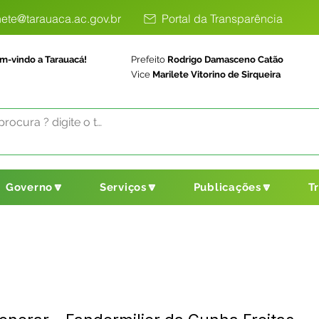
ete@tarauaca.ac.gov.br
Portal da Transparência
m-vindo a Tarauacá!
Prefeito
Rodrigo Damasceno Catão
Vice
Marilete Vitorino de Sirqueira
Governo🔽
Serviços🔽
Publicações🔽
T