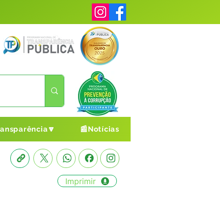
ransparência🔽
📰Notícias
Imprimir