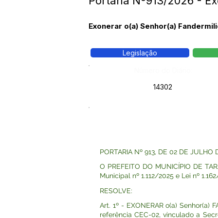
Portaria Nº913/2026 - Ex
Exonerar o(a) Senhor(a) Fandermil
Legislação
Número do Diário:
14302
PORTARIA Nº 913, DE 02 DE JULHO 
O PREFEITO DO MUNICÍPIO DE TARAUAC
Municipal nº 1.112/2025 e Lei nº 1.162
RESOLVE:
Art. 1º - EXONERAR o(a) Senhor(a
referência CEC-02, vinculado a Secr