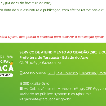
13.961 de 11 de fevereiro de 2025.
r na data de sua assinatura e publicação, com efeitos retroativos a 01
ário Oficial, mas facilita a pesquisa para localizar a publicação oficial.
SERVIÇO DE ATENDIMENTO AO CIDADÃO (SIC) E O
Prefeitura de Tarauacá - Estado do Acre
CNPJ 
34.693.564/0001-79
💻Acesso online: 
SIC 
| 
Fale Conosco
 | 
Ouvidoria
| 
Port
📱(68) 99282-6130 
🏢 Av. Cel. Juvêncio de Menezes, nº 395 CEP 69970-0
📅Aberto ao público: 07h00min às 14h00min
📧 
gabinete@tarauaca.ac.gov.br