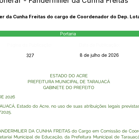
onerar - Fandermilier da Cunha Freitas
ier da Cunha Freitas do cargo de Coordenador do Dep. Lota
Portaria
Página da Publicação:
Data da Publicação:
8 de julho de 2026
327
ESTADO DO ACRE
PREFEITURA MUNICIPAL DE TARAUACÁ
GABINETE DO PREFEITO
DE 2026
Á, Estado do Acre, no uso de suas atribuições legais previstas 
/2025.
) FANDERMILIER DA CUNHA FREITAS do Cargo em Comissão de Coord
etariai Municipal de Educação, da Prefeitura Municipal de Tarauacá