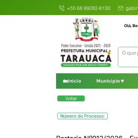
+55 68 99282-6130
gabin
Olá, Be
🏡Início
Município🔽
Voltar
Número do Processo: