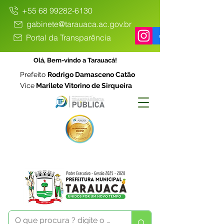
+55 68 99282-6130
gabinete@tarauaca.ac.gov.br
Portal da Transparência
Olá, Bem-vindo a Tarauacá!
Prefeito
Rodrigo Damasceno Catão
Vice
Marilete Vitorino de Sirqueira