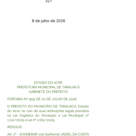
327
Data da Publicação:
8 de julho de 2026
Órgão:
ESTADO DO ACRE
PREFEITURA MUNICIPAL DE TARAUACÁ
GABINETE DO PREFEITO
PORTARIA Nº 909, DE 02 DE JULHO DE 2026
O PREFEITO DO MUNICÍPIO DE TARAUACÁ, Estado
do Acre, no uso de suas atribuições legais previstas
na Lei Orgânica do Município e Lei Municipal nº
1.112/2025 e Lei nº 1.162/2025.
RESOLVE:
Art. 1º - EXONERAR o(a) Senhor(a) JADIEL DA COSTA