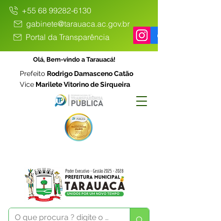
+55 68 99282-6130
gabinete@tarauaca.ac.gov.br
Portal da Transparência
Olá, Bem-vindo a Tarauacá!
Prefeito
Rodrigo Damasceno Catão
Vice
Marilete Vitorino de Sirqueira