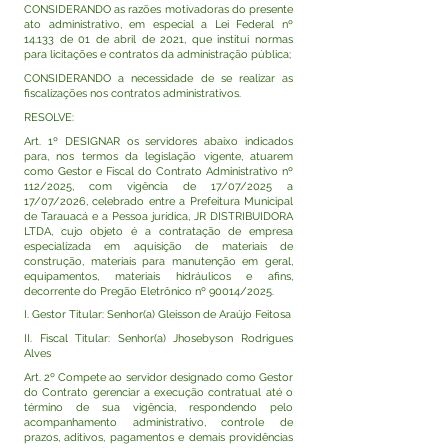
CONSIDERANDO as razões motivadoras do presente
ato administrativo, em especial a Lei Federal nº
14.133 de 01 de abril de 2021, que institui normas
para licitações e contratos da administração pública;
CONSIDERANDO a necessidade de se realizar as
fiscalizações nos contratos administrativos.
RESOLVE:
Art. 1º DESIGNAR os servidores abaixo indicados
para, nos termos da legislação vigente, atuarem
como Gestor e Fiscal do Contrato Administrativo nº
112/2025, com vigência de 17/07/2025 a
17/07/2026, celebrado entre a Prefeitura Municipal
de Tarauacá e a Pessoa jurídica, JR DISTRIBUIDORA
LTDA, cujo objeto é a contratação de empresa
especializada em aquisição de materiais de
construção, materiais para manutenção em geral,
equipamentos, materiais hidráulicos e afins,
decorrente do Pregão Eletrônico nº 90014/2025.
I. Gestor Titular: Senhor(a) Gleisson de Araújo Feitosa
II. Fiscal Titular: Senhor(a) Jhosebyson Rodrigues
Alves
Art. 2º Compete ao servidor designado como Gestor
do Contrato gerenciar a execução contratual até o
término de sua vigência, respondendo pelo
acompanhamento administrativo, controle de
prazos, aditivos, pagamentos e demais providências