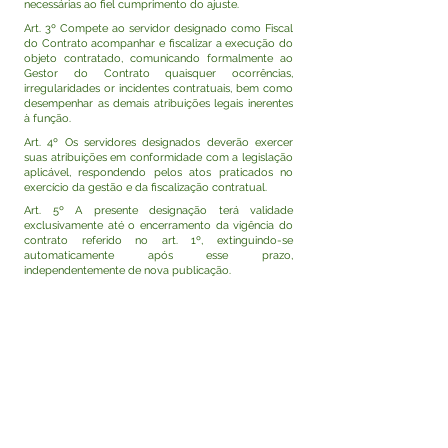
necessárias ao fiel cumprimento do ajuste.
Art. 3º Compete ao servidor designado como Fiscal
do Contrato acompanhar e fiscalizar a execução do
objeto contratado, comunicando formalmente ao
Gestor do Contrato quaisquer ocorrências,
irregularidades or incidentes contratuais, bem como
desempenhar as demais atribuições legais inerentes
à função.
Art. 4º Os servidores designados deverão exercer
suas atribuições em conformidade com a legislação
aplicável, respondendo pelos atos praticados no
exercício da gestão e da fiscalização contratual.
Art. 5º A presente designação terá validade
exclusivamente até o encerramento da vigência do
contrato referido no art. 1º, extinguindo-se
automaticamente após esse prazo,
independentemente de nova publicação.
Art. 6º Esta Portaria entra em vigor na data de sua
assinatura e publicação, com efeitos retroativos a 03
de junho de 2026.
Rodrigo Damasceno Catão
Prefeito de Tarauacá-Acre
Visualizar
Este texto não substitui o publicado no Diário Oficial,
mas facilita a pesquisa para localizar a publicação